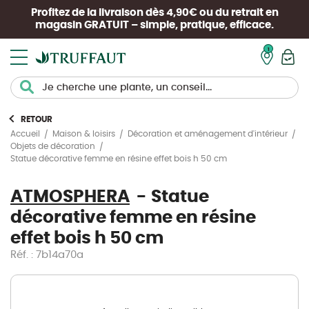
Profitez de la livraison dès 4,90€ ou du retrait en
magasin
GRATUIT
– simple, pratique, efficace.
Mon pan
RETOUR
Accueil
Maison & loisirs
Décoration et aménagement d'intérieur
Objets de décoration
Statue décorative femme en résine effet bois h 50 cm
ATMOSPHERA
Statue
décorative femme en résine
effet bois h 50 cm
Réf. : 7b14a70a