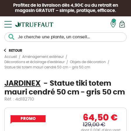
Profitez de la livraison dès 4,90€ ou du retrait en
magasin
GRATUIT
– simple, pratique, efficace.
Mon pan
RETOUR
Accueil
Aménagement extérieur
Décorations et éclairage d'extérieur
Objets de décoration
Statue tiki totem mauri cendré 50 cm - gris 50 cm
JARDINEX
Statue tiki totem
mauri cendré 50 cm - gris 50 cm
Réf. : 4d182710
64,50 €
PROMO
129,00 €
dont 0.00€ d’éco-part