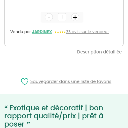
Skip
to
the
-
beginning
+
of
the
images
gallery
Vendu par
JARDINEX
33 avis sur le vendeur
Description détaillée
Sauvegarder dans une liste de favoris
“
Exotique et décoratif | bon
rapport qualité/prix | prêt à
”
poser