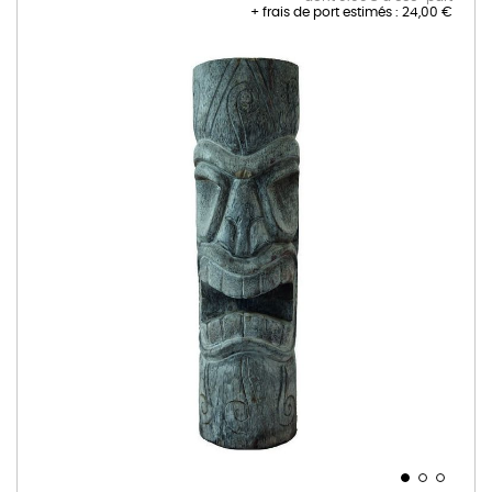
+ frais de port estimés :
24,00 €
Skip
to
the
end
of
the
images
gallery