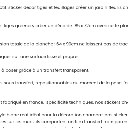
tif:
sticker décor tiges et feuillages
créer un jardin fleuris ch
rs tiges greenery
créer un déco de 185 x 72cm avec cette plan
ion totale de la planche : 64 x 90cm
ne laissent pas de tra
iquer sur une surface lisse et propre.
s à poser grâce à un transfert transparent.
rs sous transfert, repositionnables au moment de la pose.
fo
t fabriqué en france.
spécificité techniques:
nos stickers c
yle blanc mat idéal pour la décoration chambre. nos sticke
ces sur les murs. ils comportent un film transfert transparent 