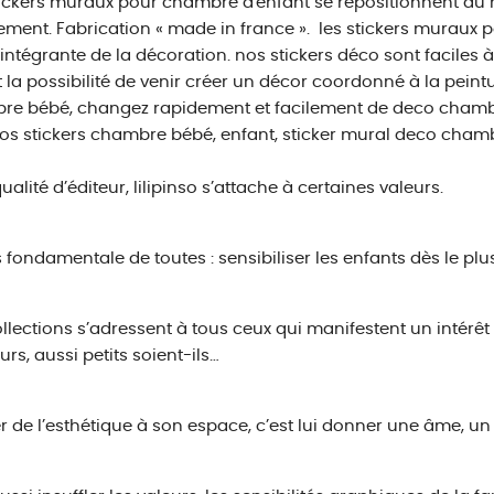
ickers muraux pour chambre d'enfant se repositionnent au
ment. Fabrication « made in france ». les stickers muraux 
 intégrante de la décoration. nos stickers déco sont faciles à po
t la possibilité de venir créer un décor coordonné à la peintu
e bébé, changez rapidement et facilement de deco chambr
os stickers chambre bébé, enfant, sticker mural deco cham
ualité d’éditeur, lilipinso s’attache à certaines valeurs.
s fondamentale de toutes : sensibiliser les enfants dès le pl
llections s’adressent à tous ceux qui manifestent un intérêt 
urs, aussi petits soient-ils…
 de l’esthétique à son espace, c’est lui donner une âme, un r