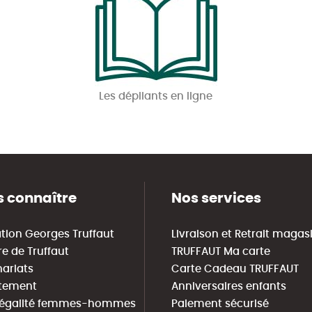
Les dépliants en ligne
 connaître
Nos services
tion Georges Truffaut
Livraison et Retrait magas
re de Truffaut
TRUFFAUT Ma carte
nariats
Carte Cadeau TRUFFAUT
tement
Anniversaires enfants
 égalité femmes-hommes
Paiement sécurisé