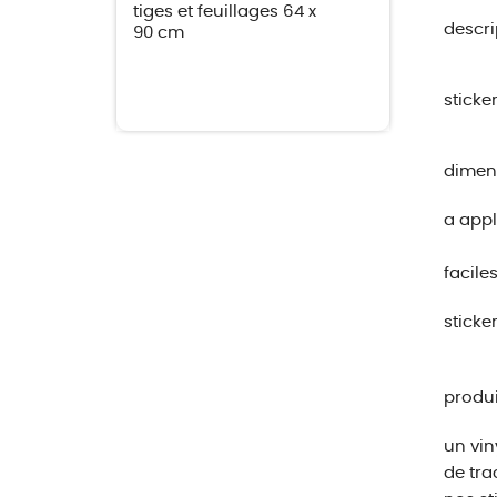
tiges et feuillages 64 x
descrip
90 cm
sticke
dimens
a appl
facile
sticke
produi
un vin
de tra