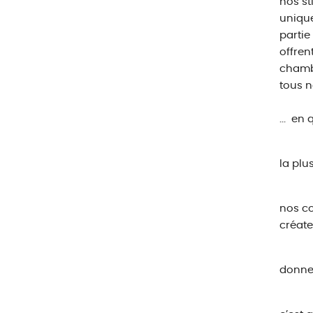
nos st
unique
partie
offren
chambr
tous n
...
en q
la plu
nos co
créate
donner