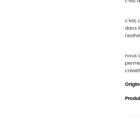
c’est a
c’est,
dans l
l’esth
nous a
permet
créati
Origin
Produit