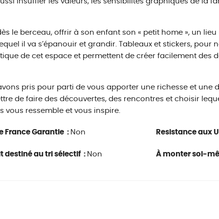
ussi insuffler les valeurs, les sensibilités graphiques de la fa
 dès le berceau, offrir à son enfant son « petit home », un li
equel il va s’épanouir et grandir. Tableaux et stickers, pour n
étique de cet espace et permettent de créer facilement des d
vons pris pour parti de vous apporter une richesse et une 
tre de faire des découvertes, des rencontres et choisir leq
fs vous ressemble et vous inspire.
e France Garantie :
Non
Resistance aux U
 destiné au tri sélectif :
Non
À monter soi-m