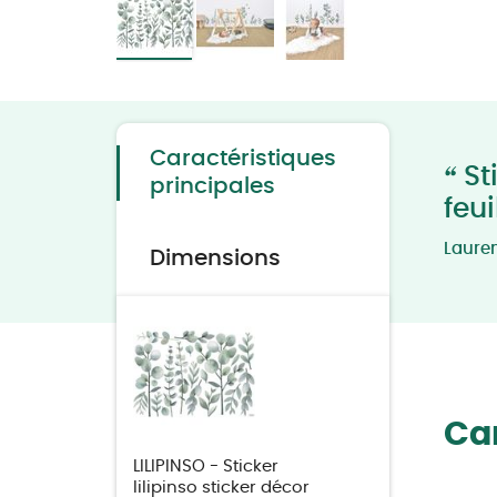
Skip
to
the
beginning
of
the
Caractéristiques
images
“
Sti
gallery
principales
feu
Laure
Dimensions
Car
LILIPINSO - Sticker
lilipinso sticker décor