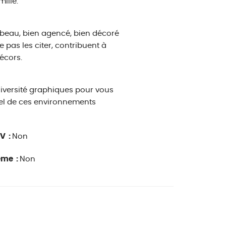
mille.
eu beau, bien agencé, bien décoré
e pas les citer, contribuent à
écors.
diversité graphiques pour vous
uel de ces environnements
V :
Non
ême :
Non