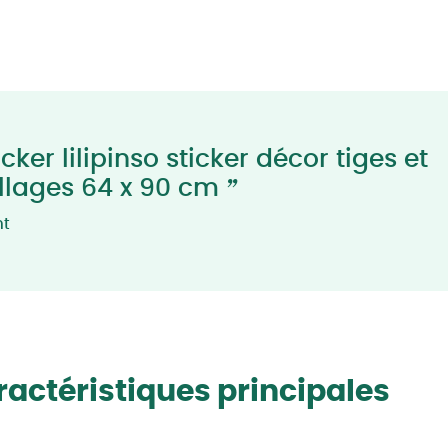
cker lilipinso sticker décor tiges et
”
illages 64 x 90 cm
nt
actéristiques principales