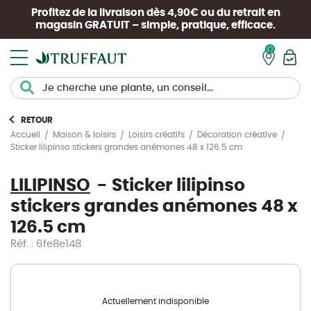
Profitez de la livraison dès 4,90€ ou du retrait en
magasin
GRATUIT
– simple, pratique, efficace.
Mon pan
RETOUR
Accueil
Maison & loisirs
Loisirs créatifs
Décoration créative
Sticker lilipinso stickers grandes anémones 48 x 126.5 cm
LILIPINSO
Sticker lilipinso
stickers grandes anémones 48 x
126.5 cm
Réf. : 6fe8e148
Actuellement indisponible