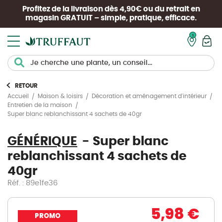
Profitez de la livraison dès 4,90€ ou du retrait en
magasin
GRATUIT
– simple, pratique, efficace.
Mon pan
RETOUR
Accueil
Maison & loisirs
Décoration et aménagement d'intérieur
Entretien de la maison
Super blanc reblanchissant 4 sachets de 40gr
GÉNÉRIQUE
Super blanc
reblanchissant 4 sachets de
40gr
Réf. : 89e1fe36
5,98 €
PROMO