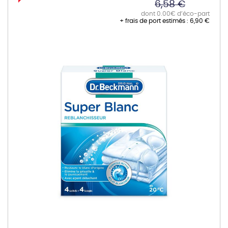
6,58 €
dont 0.00€ d’éco-part
+ frais de port estimés :
6,90 €
Skip
to
the
end
of
the
images
gallery