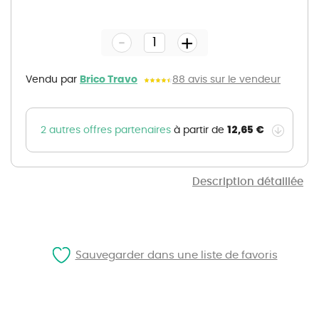
Skip
to
the
-
beginning
+
of
the
images
gallery
Vendu par
Brico Travo
88 avis sur le vendeur
12,65 €
2 autres offres partenaires
à partir de
Description détaillée
Sauvegarder dans une liste de favoris