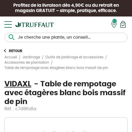
Profitez de la livraison dès 4,90€ ou du retrait en
magasin
GRATUIT
– simple, pratique, efficace.
Mon pan
RETOUR
Accueil
Jardinage
Outils de jardinage et accessoires
Accessoires de plantation
Table de rempotage avec étagères blanc bois massif de pin
VIDAXL
Table de rempotage
avec étagères blanc bois massif
de pin
Réf. : c7d86d1a