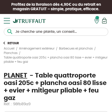
Profitez de la livraison dès 4,90€ ou du retrait en
magasin
GRATUIT
– simple, pratique, efficace.
Mon pan
RETOUR
Accueil
Aménagement extérieur
Barbecues et planchas
Planchas
Table quattroporte oasi 205c + plancha oasi 80 lisse + evier + mitigeur
pliable + feu gaz
PLANET
Table quattroporte
oasi 205c + plancha oasi 80 lisse
+ evier + mitigeur pliable + feu
gaz
Réf. : 98fb89a9