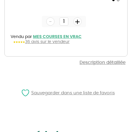
Skip
to
the
-
beginning
+
of
the
images
gallery
Vendu par
MES COURSES EN VRAC
36 avis sur le vendeur
Description détaillée
Sauvegarder dans une liste de favoris