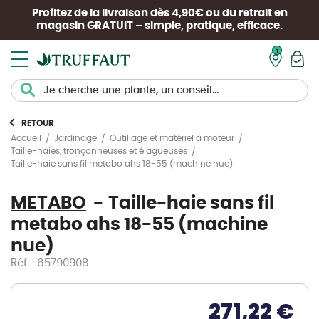
Profitez de la livraison dès 4,90€ ou du retrait en
magasin
GRATUIT
– simple, pratique, efficace.
Mon pan
RETOUR
Accueil
Jardinage
Outillage et matériel à moteur
Taille-haies, tronçonneuses et élagueuses
Taille-haie sans fil metabo ahs 18-55 (machine nue)
METABO
Taille-haie sans fil
metabo ahs 18-55 (machine
nue)
Réf. : 65790908
271,22 €