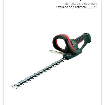
dont 0.00€ d’éco-part
+ frais de port estimés :
3,90 €
Skip
to
the
end
of
the
images
gallery