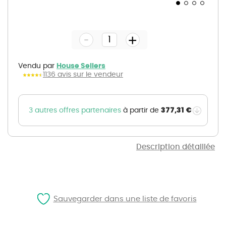
Skip
to
the
-
beginning
+
of
the
images
gallery
Vendu par
House Sellers
1136 avis sur le vendeur
377,31 €
3 autres offres partenaires
à partir de
Description détaillée
Sauvegarder dans une liste de favoris