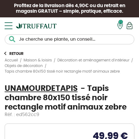
Profitez de la livraison dès 4,90€ ou du retrait en
magasin
GRATUIT
– simple, pratique, efficace.
Mon pan
RETOUR
Accueil
Maison & loisirs
Décoration et aménagement d'intérieur
Objets de décoration
Tapis chambre 80x150 tissé noir rectangle motif animaux zebre
UNAMOURDETAPIS
Tapis
chambre 80x150 tissé noir
rectangle motif animaux zebre
Réf. : ed562cc9
49,99 €