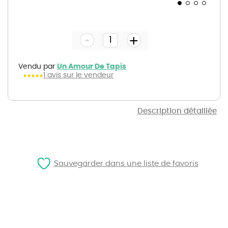
Skip
to
the
-
beginning
+
of
the
images
gallery
Vendu par
Un Amour De Tapis
1 avis sur le vendeur
Description détaillée
Sauvegarder dans une liste de favoris