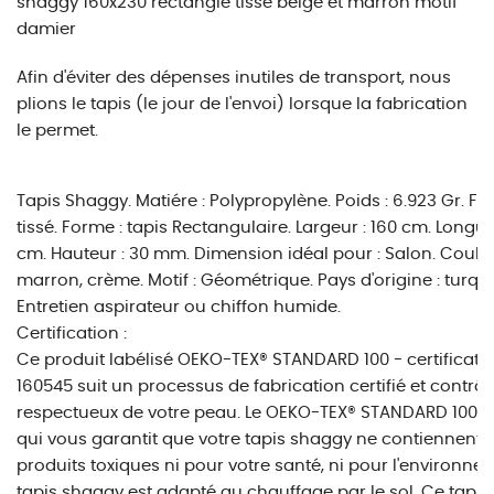
shaggy 160x230 rectangle tissé beige et marron motif
damier
Afin d'éviter des dépenses inutiles de transport, nous
plions le tapis (le jour de l'envoi) lorsque la fabrication
le permet.
Tapis Shaggy. Matiére : Polypropylène. Poids : 6.923 Gr. Fab
tissé. Forme : tapis Rectangulaire. Largeur : 160 cm. Longue
cm. Hauteur : 30 mm. Dimension idéal pour : Salon. Couleur
marron, crème. Motif : Géométrique. Pays d'origine : turqui
Entretien aspirateur ou chiffon humide.
Certification :
Ce produit labélisé OEKO-TEX® STANDARD 100 - certificat 
160545 suit un processus de fabrication certifié et contrôl
respectueux de votre peau. Le OEKO-TEX® STANDARD 100 es
qui vous garantit que votre tapis shaggy ne contiennent
produits toxiques ni pour votre santé, ni pour l'environne
tapis shaggy est adapté au chauffage par le sol. Ce tapi