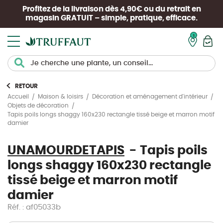
Profitez de la livraison dès 4,90€ ou du retrait en
magasin
GRATUIT
– simple, pratique, efficace.
Mon pan
RETOUR
Accueil
Maison & loisirs
Décoration et aménagement d'intérieur
Objets de décoration
Tapis poils longs shaggy 160x230 rectangle tissé beige et marron motif
damier
UNAMOURDETAPIS
Tapis poils
longs shaggy 160x230 rectangle
tissé beige et marron motif
damier
Réf. : af05033b