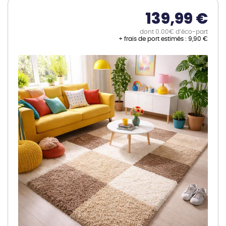
139,99 €
dont 0.00€ d’éco-part
+ frais de port estimés :
9,90 €
Skip
to
the
end
of
the
images
gallery