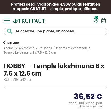
Profitez de la livraison dès 4,90€ ou du retrait en
magasin
GRATUIT
– simple, pratique, efficace.
Mon pan
RETOUR
Accueil
Animalerie
Poissons
Plantes et décoration
Temple lakshmana 8 x 7.5 x 12.5 cm
HOBBY
Temple lakshmana 8 x
7.5 x 12.5 cm
Réf. : 786e42de
36,52 €
dont 0.00€ d’éco-part
Livraison gratuite