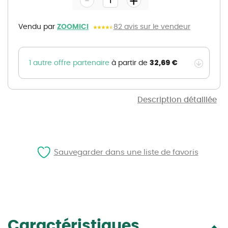
+
of
the
images
gallery
Vendu par
ZOOMICI
82 avis sur le vendeur
32,69 €
1 autre offre partenaire
à partir de
Description détaillée
Sauvegarder dans une liste de favoris
Caractéristiques