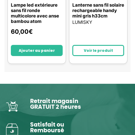
Lampe led extérieure
Lanterne sans fil solaire
sans fil ronde
rechargeable handy
multicolore avec anse
mini gris h33cm
bambou atom
LUMISKY
60,00
€
Ajouter au panier
Voir le produit
Retrait magasin
GRATUIT 2 heures
Satisfait ou
Remboursé