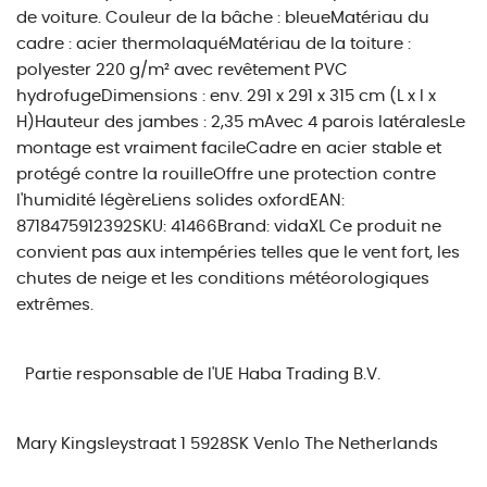
de voiture. Couleur de la bâche : bleueMatériau du
cadre : acier thermolaquéMatériau de la toiture :
polyester 220 g/m² avec revêtement PVC
hydrofugeDimensions : env. 291 x 291 x 315 cm (L x l x
H)Hauteur des jambes : 2,35 mAvec 4 parois latéralesLe
montage est vraiment facileCadre en acier stable et
protégé contre la rouilleOffre une protection contre
l'humidité légèreLiens solides oxfordEAN:
8718475912392SKU: 41466Brand: vidaXL Ce produit ne
convient pas aux intempéries telles que le vent fort, les
chutes de neige et les conditions météorologiques
extrêmes.
Partie responsable de l'UE
Haba Trading B.V.
Mary Kingsleystraat 1 5928SK Venlo The Netherlands