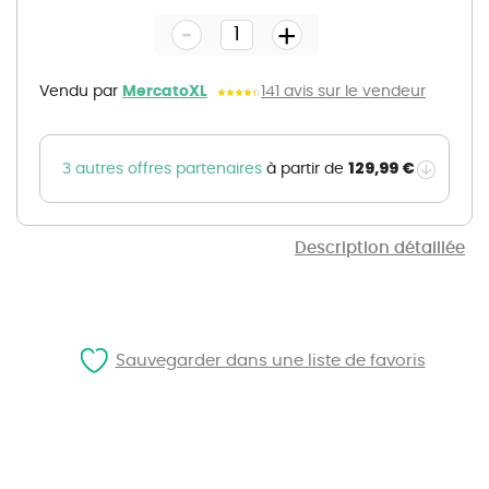
the
-
beginning
+
of
the
images
gallery
Vendu par
MercatoXL
141 avis sur le vendeur
129,99 €
3 autres offres partenaires
à partir de
Description détaillée
Sauvegarder dans une liste de favoris