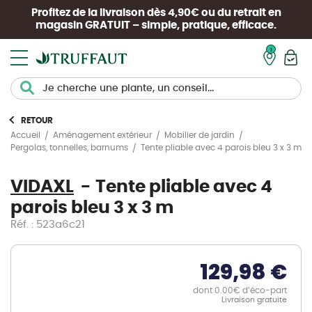
Profitez de la livraison dès 4,90€ ou du retrait en
magasin
GRATUIT
– simple, pratique, efficace.
Mon pan
RETOUR
Accueil
Aménagement extérieur
Mobilier de jardin
Tente pliable avec 4 parois bleu 3 x 3 m
Pergolas, tonnelles, barnums
VIDAXL
Tente pliable avec 4
parois bleu 3 x 3 m
Réf. : 523a6c21
129,98 €
dont 0.00€ d’éco-part
Livraison gratuite