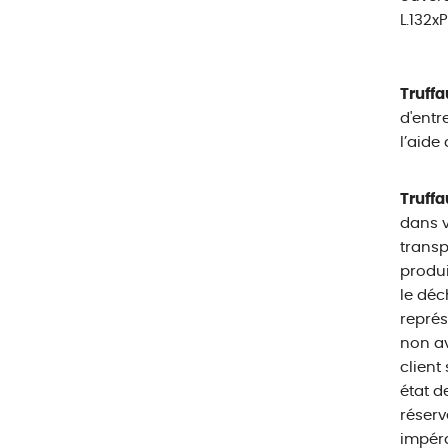
L.132x
Truffa
d'entr
l’aide
Truffa
dans v
transp
produi
le déc
représ
non av
client
état d
réserv
impéra