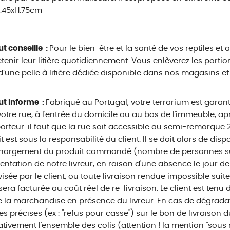
P.45xH.75cm
ut conseille :
Pour le bien-être et la santé de vos reptiles et 
etenir leur litière quotidiennement. Vous enlèverez les portio
 d’une pelle à litière dédiée disponible dans nos magasins et 
ut informe :
Fabriqué au Portugal, votre terrarium est garanti 
otre rue, à l'entrée du domicile ou au bas de l'immeuble, ap
orteur. il faut que la rue soit accessible au semi-remorque
t est sous la responsabilité du client. Il se doit alors de di
hargement du produit commandé (nombre de personnes suff
entation de notre livreur, en raison d'une absence le jour de
isée par le client, ou toute livraison rendue impossible sui
 sera facturée au coût réel de re-livraison. Le client est tenu 
e la marchandise en présence du livreur. En cas de dégradati
es précises (ex : "refus pour casse") sur le bon de livraison 
tivement l'ensemble des colis (attention ! la mention "sous 