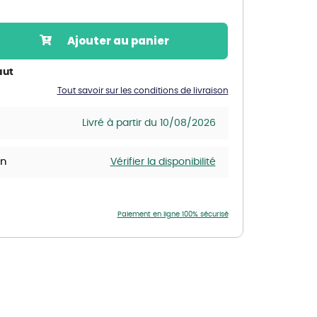
Nos marques de la nature
Découvrez nos marques
Ajouter au panier
Mon potager
Nos marques de la nature
aut
Tout savoir sur les conditions de livraison
Ventes éphémères de plantes
Livré à partir du 10/08/2026
in
Vérifier la disponibilité
Paiement en ligne 100% sécurisé