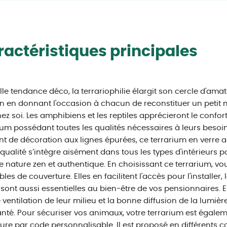
actéristiques principales
le tendance déco, la terrariophilie élargit son cercle d'amat
 en donnant l'occasion à chacun de reconstituer un petit
ez soi. Les amphibiens et les reptiles apprécieront le confor
ium possédant toutes les qualités nécessaires à leurs besoi
t de décoration aux lignes épurées, ce terrarium en verre a
qualité s’intègre aisément dans tous les types d'intérieurs p
 nature zen et authentique. En choisissant ce terrarium, vous
es de couverture. Elles en facilitent l'accès pour l'installer, 
s sont aussi essentielles au bien-être de vos pensionnaires. E
ventilation de leur milieu et la bonne diffusion de la lumiè
anté. Pour sécuriser vos animaux, votre terrarium est égal
ure par code personnalisable. Il est proposé en différents co