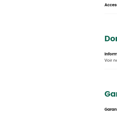
Access
Do
Inform
Voir n
Ga
Garant