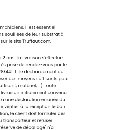
amphibiens, il est essentiel
ns souillées de leur substrat à
sur le site Truffaut.com.
2 ans. La livraison s'effectue
rès prise de rendez-vous par le
 28/44T T. Le déchargement du
sposer des moyens suffisants pour
isant, matériel, …) Toute
 livraison initialement convenu
te à une déclaration erronée du
de vérifier à la réception le bon
on, le client doit formuler des
du transporteur et refuser
réserve de déballage" n'a