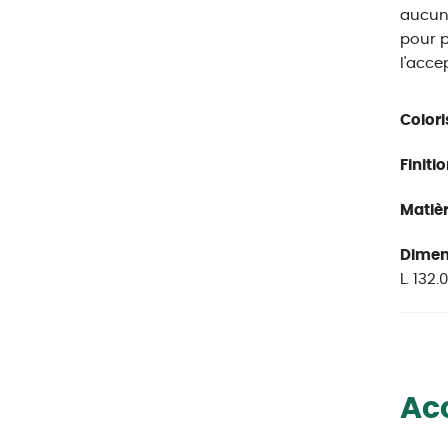
aucune
pour p
l'acce
Colori
Finitio
Matièr
Dimen
L. 132.
Ac