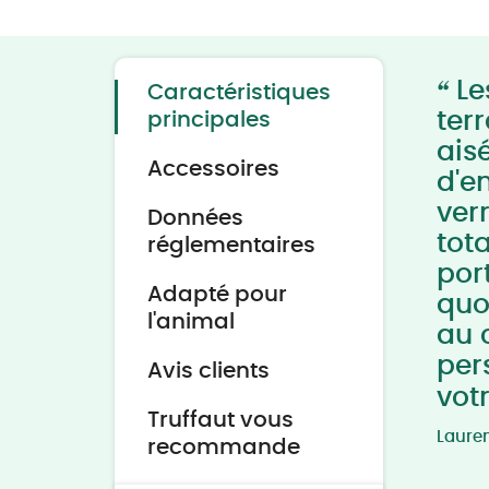
Skip
to
the
beginning
of
“
the
Le
Caractéristiques
images
gallery
ter
principales
ais
Accessoires
d'e
verr
Données
tot
réglementaires
por
Adapté pour
quo
l'animal
au 
per
Avis clients
vot
Truffaut vous
Laure
recommande