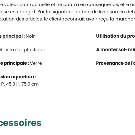
 valeur contractuelle et ne pourra en conséquence, être ac
rise en charge). Par la signature du bon de livraison en deh
ptation des articles, le client reconnait avoir reçu la marc
s principal :
Noir
Utilisation du pro
n :
Verre et plastique
A monter soi-m
e principale :
Verre
Provenance de l'a
sion aquarium :
0 P. 45.0 H. 75.0 cm
cessoires