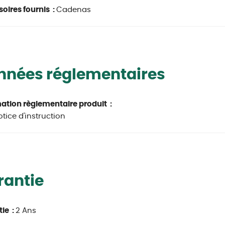
oires fournis :
Cadenas
nnées réglementaires
ation règlementaire produit :
otice d'instruction
rantie
ie :
2 Ans