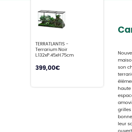
Car
TERRATLANTIS -
Terrarium Noir
Nouvel
L.132xP.45xH.75cm
maison
399,00
€
son ch
terrar
élémen
haute 
espace
amovibl
grille
bonne 
leur s
ouvert