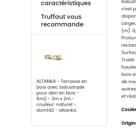
balust
caractéristiques
n'est 
Truffaut vous
dispon
Largeu
recommande
(m): 0
Profon
rectan
Surfac
Traité
hauteu
bois a
ALTANKA - Terrasse en
de mon
bois avec balustrade
autres
pour abri en bois -
et réa
6m2 - 3m x 2m -
couleur: naturel -
Couleu
dom142 - altanka
Origin