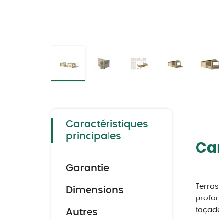
Skip
to
the
beginning
of
the
Caractéristiques
images
gallery
principales
Car
Garantie
Terras
Dimensions
profon
façade
Autres