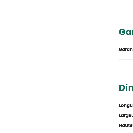
Ga
Garant
Di
Longu
Large
Haute