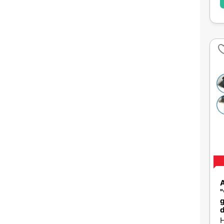
A
"
g
d
H