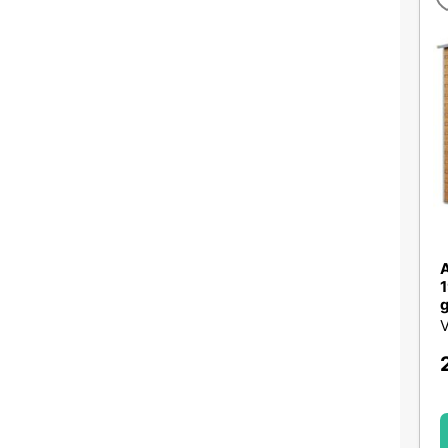
A
1
g