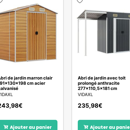
bri de jardin marron clair
Abri de jardin avec toit
91x130x198 cm acier
prolongé anthracite
alvanisé
277x110,5x181 cm
VIDAXL
VIDAXL
243,98
€
235,98
€
Ajouter au panier
Ajouter au panie