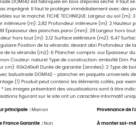
rade DOM142 est fabriquée en bois d'épicéa séché. Il faut se 
pas imprégné. Il faut le protéger immédiatement avec des pr
ibles sur le marché. FICHE TECHNIQUE: Largeur au sol (m): 3
r intérieure (m): 2,82 Profondeur intérieure (m): 2 Hauteur p
,81 Épaisseur des planches paroi (mm): 28 Largeur hors tout
deur hors tout (m): 2,12 Surface extérieure (m2): 6,47 Surfac
gulaire Position de la véranda: devant abri Profondeur de la
e de la véranda (m2): 6 Plancher compris: oui Épaisseur du
: non Couleur: naturel Type de construction: emboîté Dim. Pal
r cm): 60x240x41 Durée de garantie (années): 2 Type de bois
vec balustrade DOM142 - plancher en paquets universels de 3
tage (!) Produit peut contenir les éléments collés, par exem
 * Les images présentant des visualisations sont à titre ind
lisations figurant sur le site ont un caractère informatif uni
r principale :
Marron
Provenance de l'a
e France Garantie :
Non
À monter soi-m