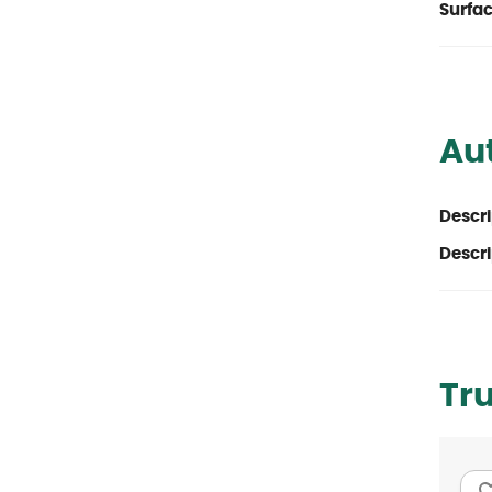
Surfac
Aut
Descri
Descri
Tr