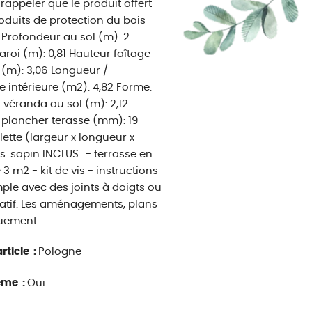
rappeler que le produit offert
oduits de protection du bois
 Profondeur au sol (m): 2
aroi (m): 0,81 Hauteur faîtage
 (m): 3,06 Longueur /
e intérieure (m2): 4,82 Forme:
 véranda au sol (m): 2,12
 plancher terasse (mm): 19
ette (largeur x longueur x
: sapin INCLUS : - terrasse en
 m2 - kit de vis - instructions
ple avec des joints à doigts ou
icatif. Les aménagements, plans
quement.
rticle :
Pologne
ême :
Oui