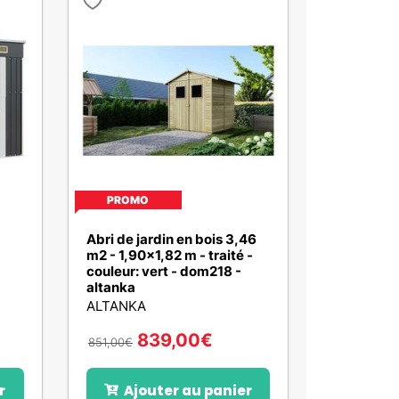
PROMO
Abri de jardin en bois 3,46
m2 - 1,90x1,82 m - traité -
couleur: vert - dom218 -
altanka
ALTANKA
839,00
€
851,00
€
r
Ajouter au panier