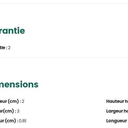
rantie
ie :
2
mensions
eur (cm) :
2
Hauteur h
ur(cm) :
3
Largeur ho
ur (cm) :
0.81
Longueur 