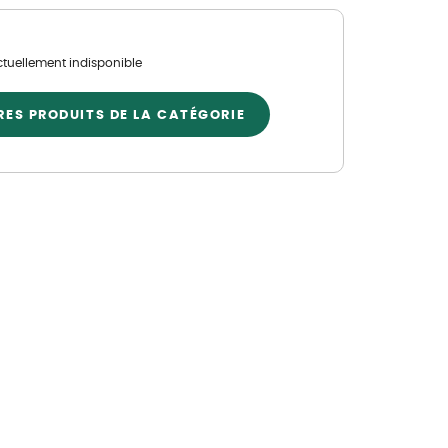
Nos marques de la nature
Découvrez nos marques
ctuellement indisponible
Mon potager
Nos marques de la nature
RES PRODUITS DE LA CATÉGORIE
Ventes éphémères de plantes