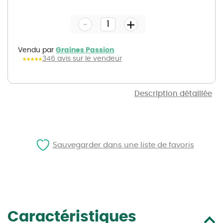
to
the
-
beginning
+
of
the
images
gallery
Vendu par
Graines Passion
346 avis sur le vendeur
Description détaillée
Sauvegarder dans une liste de favoris
Caractéristiques