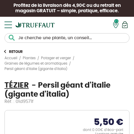
Profitez de la livraison dès 4,90€ ou du retrait en
magasin
GRATUIT
– simple, pratique, efficace.
Mon pan
RETOUR
Accueil
Plantes
Potager et verger
Graines de légumes et aromatiques
Persil géant d'italie (gigante d'italia)
TÉZIER
Persil géant d'italie
(gigante d'italia)
Réf. : 01d9571f
5,50 €
dont 0.00€ d’éco-part
Livraison gratuite