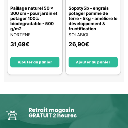
Paillage naturel 50 x
Sopoty5b - engrais
300 cm - pour jardin et
potager pomme de
potager 100%
terre - 5kg - améliore le
biodégradable - 500
développement &
g/m2
fructification
NORTENE
SOLABIOL
31,69
€
26,90
€
Ajouter au panier
Ajouter au panier
Retrait magasin
GRATUIT 2 heures