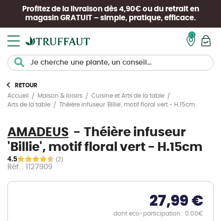
Profitez de la livraison dès 4,90€ ou du retrait en
magasin
GRATUIT
– simple, pratique, efficace.
Mon pan
RETOUR
Accueil
Maison & loisirs
Cuisine et Arts de la table
Théière infuseur 'Billie', motif floral vert - H.15cm
Arts de la table
AMADEUS
Théière infuseur
'Billie', motif floral vert - H.15cm
4.5
(2)
Réf. : 1127909
27,99 €
dont eco-participation : 0.00€