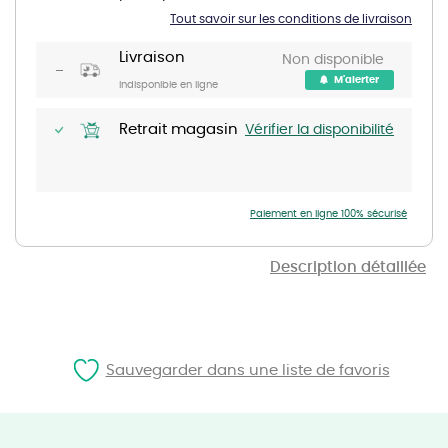
of
Tout savoir sur les conditions de livraison
the
images
gallery
Livraison
Non disponible
M'alerter
Indisponible en ligne
Retrait magasin
Vérifier la disponibilité
Paiement en ligne 100% sécurisé
Description détaillée
Sauvegarder dans une liste de favoris