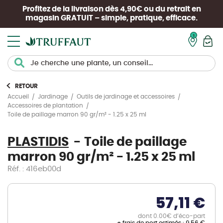
Profitez de la livraison dès 4,90€ ou du retrait en
magasin
GRATUIT
– simple, pratique, efficace.
Mon pan
RETOUR
Accueil
Jardinage
Outils de jardinage et accessoires
Accessoires de plantation
Toile de paillage marron 90 gr/m² - 1.25 x 25 ml
PLASTIDIS
Toile de paillage
marron 90 gr/m² - 1.25 x 25 ml
Réf. : 416eb00d
57,11 €
dont 0.00€ d’éco-part