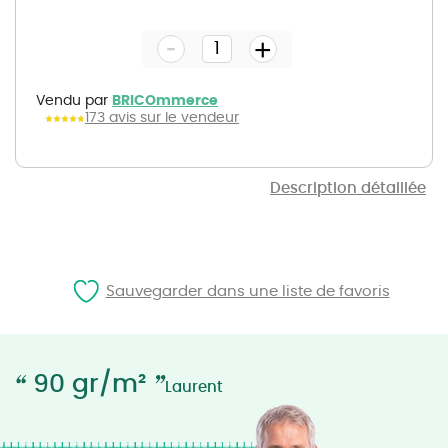
to
the
-
beginning
+
of
the
images
gallery
Vendu par
BRICOmmerce
173 avis sur le vendeur
Description détaillée
Sauvegarder dans une liste de favoris
“
”
90 gr/m²
Laurent