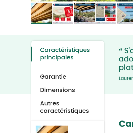
Skip
to
the
beginning
of
the
“
Caractéristiques
S'
images
gallery
principales
ado
pla
Garantie
Laure
Dimensions
Autres
caractéristiques
Car