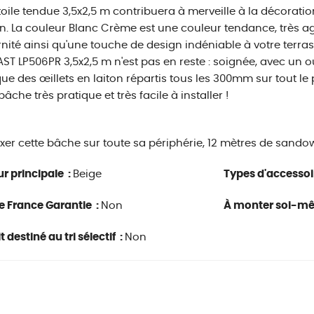
toile tendue 3,5x2,5 m contribuera à merveille à la décoratio
. La couleur Blanc Crème est une couleur tendance, très ag
ité ainsi qu'une touche de design indéniable à votre terrass
ST LP506PR 3,5x2,5 m n'est pas en reste : soignée, avec un 
que des œillets en laiton répartis tous les 300mm sur tout le p
âche très pratique et très facile à installer !
ixer cette bâche sur toute sa périphérie, 12 mètres de sando
r principale :
Beige
Types d'accessoi
e France Garantie :
Non
À monter soi-m
 destiné au tri sélectif :
Non