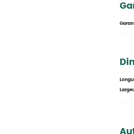
Ga
Garant
Di
Longu
Large
Aut