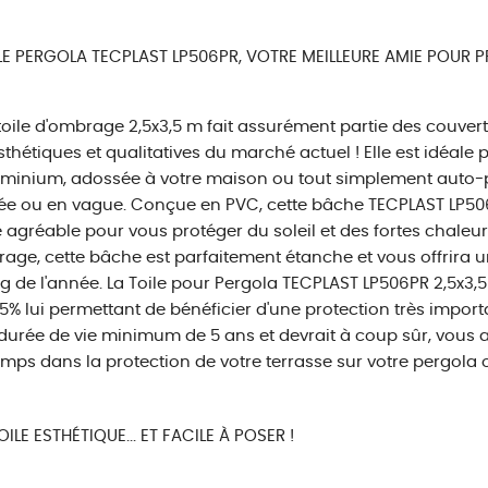
LE PERGOLA TECPLAST LP506PR, VOTRE MEILLEURE AMIE POUR P
toile d'ombrage 2,5x3,5 m fait assurément partie des couver
sthétiques et qualitatives du marché actuel ! Elle est idéale 
minium, adossée à votre maison ou tout simplement auto-por
 ou en vague. Conçue en PVC, cette bâche TECPLAST LP506P
agréable pour vous protéger du soleil et des fortes chaleurs
age, cette bâche est parfaitement étanche et vous offrira 
g de l'année. La Toile pour Pergola TECPLAST LP506PR 2,5x3,
5% lui permettant de bénéficier d'une protection très importa
durée de vie minimum de 5 ans et devrait à coup sûr, vous
mps dans la protection de votre terrasse sur votre pergola o
ILE ESTHÉTIQUE... ET FACILE À POSER !