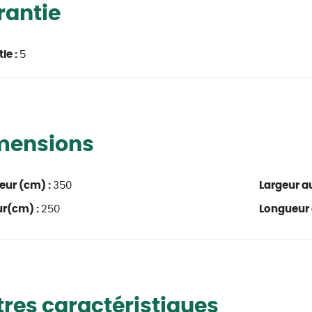
rantie
ie :
5
mensions
eur (cm) :
350
Largeur au
ur(cm) :
250
Longueur 
res caractéristiques