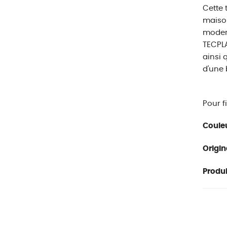
Cette 
maison
modern
TECPLA
ainsi 
d'une b
Pour f
Couleu
Origin
Produit