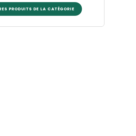
Nos marques de la nature
RES PRODUITS DE LA CATÉGORIE
Découvrez nos marques
Mon potager
Nos marques de la nature
Ventes éphémères de plantes