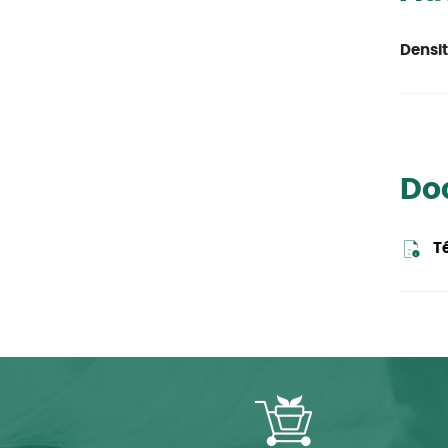
Densit
Do
T