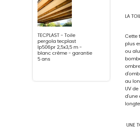
LA TOI
TECPLAST - Toile
Cette 
pergola tecplast
plus e
lp506pr 2,5x3,5 m -
ou alu
blanc crème - garantie
bombée
5 ans
ombre 
d'ombr
au lon
UV de 
d'une 
longte
UNE TO