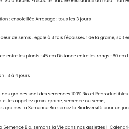
e : Solanacées
Précocité : tardive
Résistance au froid : non
H
tion : ensoleillée
Arrosage : tous les 3 jours
deur de semis : égale à 3 fois l'épaisseur de la graine, soit 
ce entre les plants : 45 cm
Distance entre les rangs : 80 cm
L
n : 3 à 4 jours
 nos graines sont des semences 100% Bio et Reproductibles.
us les appeliez grain, graine, semence ou semis,
es graines La Semence Bio semez la Biodiversité pour un jar
a Semence Bio, semons la Vie dans nos assiettes !
Calendrie