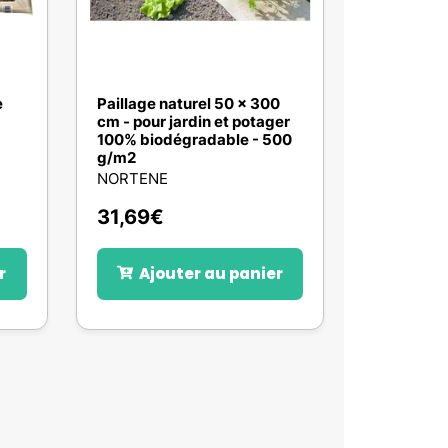
e
Paillage naturel 50 x 300
cm - pour jardin et potager
100% biodégradable - 500
g/m2
NORTENE
31,69
€
r
Ajouter au panier