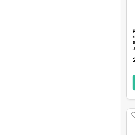
P
r
s