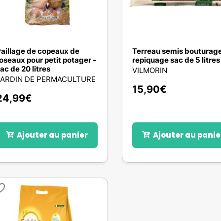
aillage de copeaux de
Terreau semis bouturag
oseaux pour petit potager -
repiquage sac de 5 litres
ac de 20 litres
VILMORIN
JARDIN DE PERMACULTURE
15,90
€
24,99
€
Ajouter au panier
Ajouter au panie