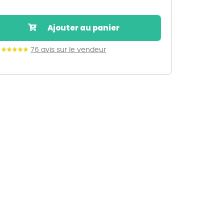
Nos marques de la nature
Découvrez nos marques
Ajouter au panier
Mon potager
Nos marques de la nature
76 avis sur le vendeur
Ventes éphémères de plantes