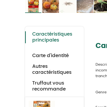
Skip
to
the
beginning
of
the
Caractéristiques
images
gallery
principales
Car
Carte d'identité
Descri
Autres
incomp
caractéristiques
tranch
Truffaut vous
recommande
Genre 