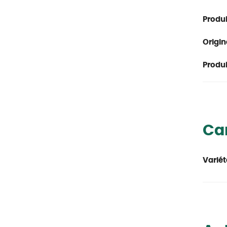
Produi
Origin
Produit
Car
Variét