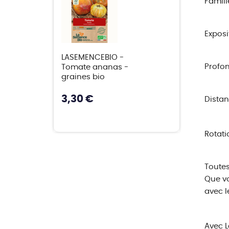
Famill
Exposi
LASEMENCEBIO -
Profon
Tomate ananas -
graines bio
3,30 €
Distan
Rotatio
Toutes
Que vo
avec l
Avec L