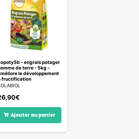
opoty5b - engrais potager
omme de terre - 5kg -
méliore le développement
 fructification
SOLABIOL
26,90
€
Ajouter au panier