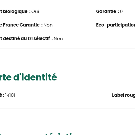
t biologique :
Oui
Garantie :
0
e France Garantie :
Non
Eco-participatio
 destiné au tri sélectif :
Non
te d'identité
é :
14101
Label roug