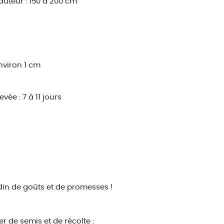
auteur : 150 à 200 cm
environ 1 cm
evée : 7 à 11 jours
din de goûts et de promesses !
r de semis et de récolte :