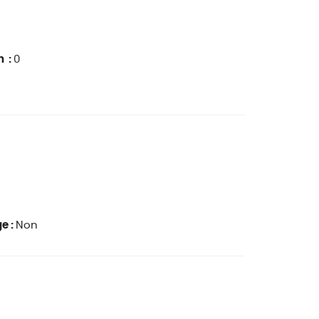
n :
0
e :
Non