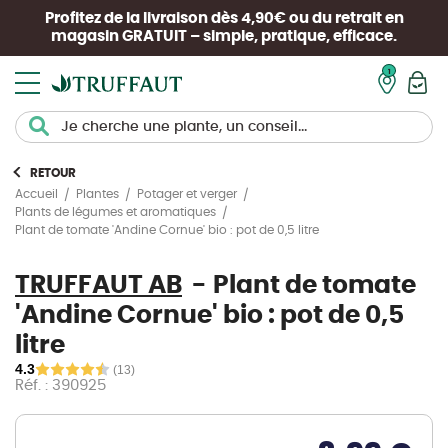
Profitez de la livraison dès 4,90€ ou du retrait en
magasin
GRATUIT
– simple, pratique, efficace.
Mon pan
RETOUR
Accueil
Plantes
Potager et verger
Plants de légumes et aromatiques
Plant de tomate 'Andine Cornue' bio : pot de 0,5 litre
TRUFFAUT AB
Plant de tomate
'Andine Cornue' bio : pot de 0,5
litre
4.3
(13)
Réf. : 390925