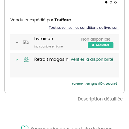
Skip
to
the
Vendu et expédié par
Truffaut
beginning
of
Tout savoir sur les conditions de livraison
the
images
gallery
Livraison
Non disponible
M'alerter
Indisponible en ligne
Retrait magasin
Vérifier la disponibilité
Paiement en ligne 100% sécurisé
Description détaillée
Sauvegarder dans une liste de favoris