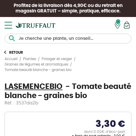
Profitez de la livraison dès 4,90€ ou du retrait en
magasin
GRATUIT
– simple, pratique, efficace.
Mon pan
RETOUR
Accueil
Plantes
Potager et verger
Graines de légumes et aromatiques
Tomate beauté blanche - graines bio
LASEMENCEBIO
Tomate beauté
blanche - graines bio
Réf. : 3537da2b
3,30 €
dont 0.00€ d’éco-part