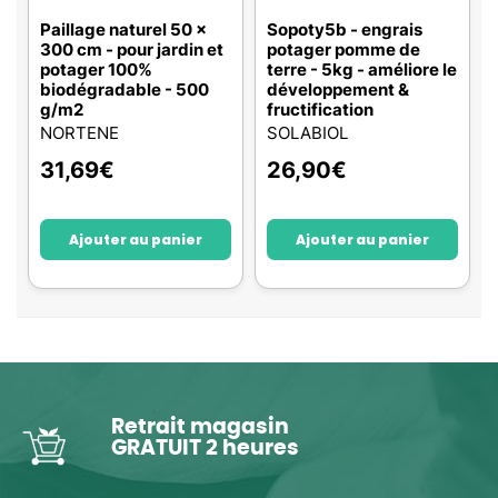
Paillage naturel 50 x
Sopoty5b - engrais
300 cm - pour jardin et
potager pomme de
potager 100%
terre - 5kg - améliore le
biodégradable - 500
développement &
g/m2
fructification
NORTENE
SOLABIOL
31,69
€
26,90
€
Ajouter au panier
Ajouter au panier
Retrait magasin
GRATUIT 2 heures