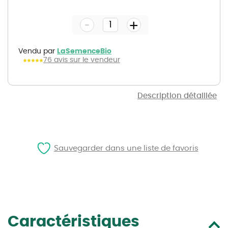
to
the
-
beginning
+
of
the
images
gallery
Vendu par
LaSemenceBio
76 avis sur le vendeur
Description détaillée
Sauvegarder dans une liste de favoris
Caractéristiques