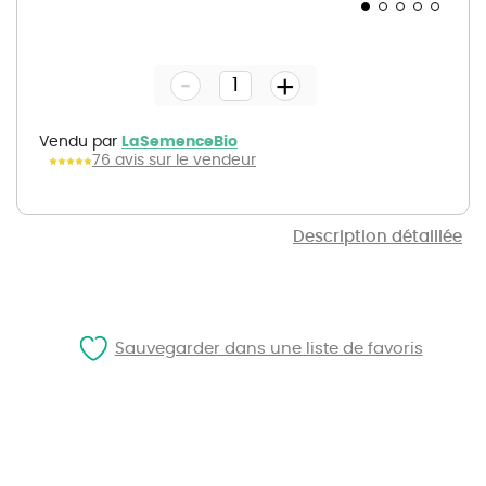
Skip
to
the
-
beginning
+
of
the
images
gallery
Vendu par
LaSemenceBio
76 avis sur le vendeur
Description détaillée
Sauvegarder dans une liste de favoris