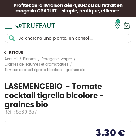
Profitez de la livraison dès 4,90€ ou du retrait en
magasin
GRATUIT
– simple, pratique, efficace.
Mon pan
RETOUR
Accueil
Plantes
Potager et verger
Graines de légumes et aromatiques
Tomate cocktail tigrella bicolore - graines bio
LASEMENCEBIO
Tomate
cocktail tigrella bicolore -
graines bio
Réf. : 8c6918a7
3,30 €