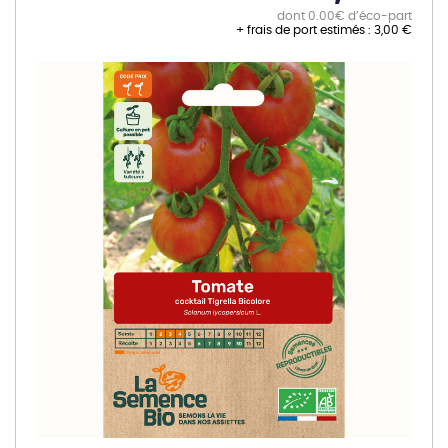
dont 0.00€ d’éco-part
+ frais de port estimés :
3,00 €
Skip
to
the
end
of
the
images
gallery