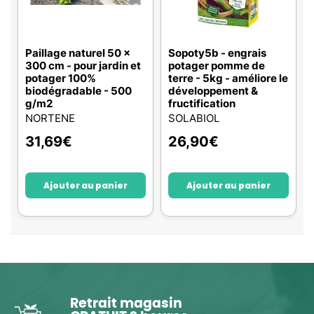
Paillage naturel 50 x
Sopoty5b - engrais
300 cm - pour jardin et
potager pomme de
potager 100%
terre - 5kg - améliore le
biodégradable - 500
développement &
g/m2
fructification
NORTENE
SOLABIOL
31,69
€
26,90
€
Ajouter au panier
Ajouter au panier
Retrait magasin