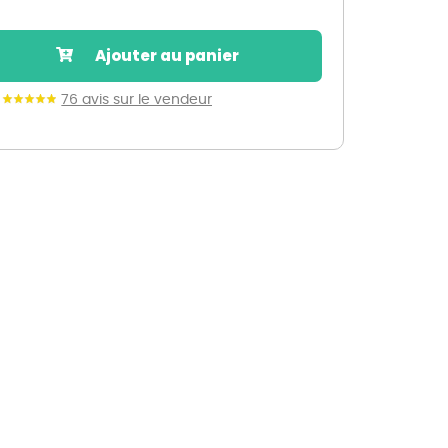
Nos marques de la nature
Découvrez nos marques
Ajouter au panier
Mon potager
Nos marques de la nature
76 avis sur le vendeur
Ventes éphémères de plantes