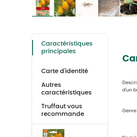
Skip
to
the
beginning
of
the
Caractéristiques
images
gallery
principales
Car
Carte d'identité
Descri
Autres
d'un b
caractéristiques
Truffaut vous
Genre 
recommande