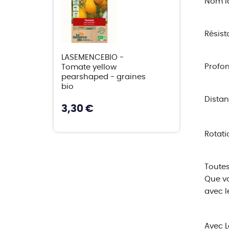
Nom la
Résist
LASEMENCEBIO -
Profon
Tomate yellow
pearshaped - graines
bio
Distan
3,30 €
Rotatio
Toutes
Que vo
avec l
Avec L