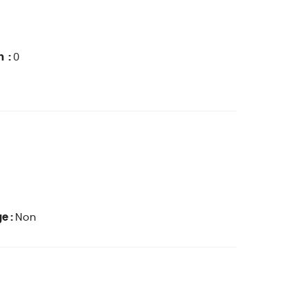
n :
0
e :
Non