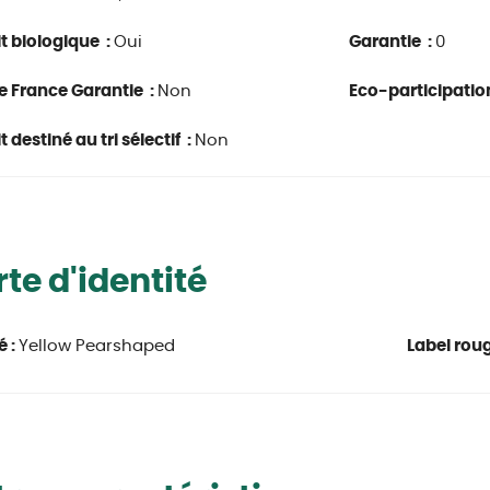
t biologique :
Oui
Garantie :
0
e France Garantie :
Non
Eco-participatio
 destiné au tri sélectif :
Non
te d'identité
é :
Yellow Pearshaped
Label roug