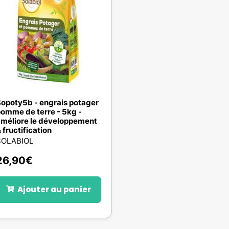
opoty5b - engrais potager
omme de terre - 5kg -
méliore le développement
 fructification
SOLABIOL
26,90
€
Ajouter au panier