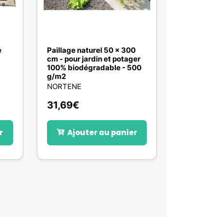
e
Paillage naturel 50 x 300
cm - pour jardin et potager
100% biodégradable - 500
g/m2
NORTENE
31,69
€
r
Ajouter au panier