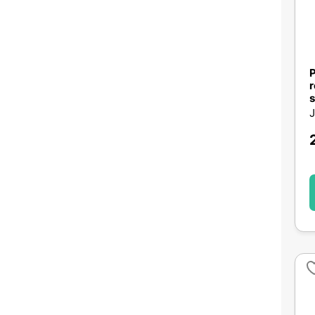
P
r
s