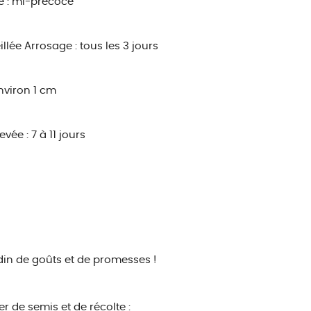
é : mi-précoce
illée
Arrosage : tous les 3 jours
environ 1 cm
evée : 7 à 11 jours
din de goûts et de promesses !
r de semis et de récolte :