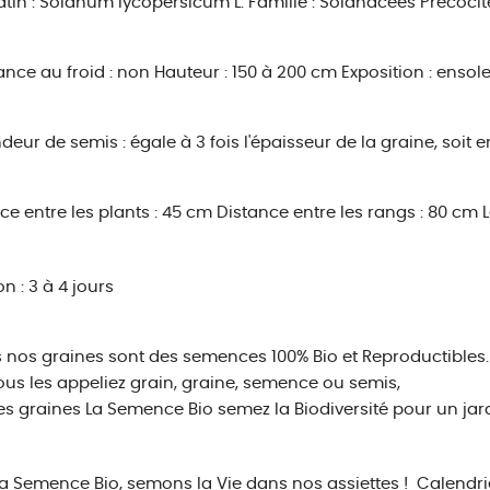
tin : Solanum lycopersicum L.
Famille : Solanacées
Précocit
ance au froid : non
Hauteur : 150 à 200 cm
Exposition : ensole
deur de semis : égale à 3 fois l'épaisseur de la graine, soit 
ce entre les plants : 45 cm
Distance entre les rangs : 80 cm
L
n : 3 à 4 jours
 nos graines sont des semences 100% Bio et Reproductibles.
us les appeliez grain, graine, semence ou semis,
es graines La Semence Bio semez la Biodiversité pour un jar
a Semence Bio, semons la Vie dans nos assiettes !
Calendrie