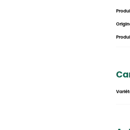
Produi
Origin
Produit
Car
Variét