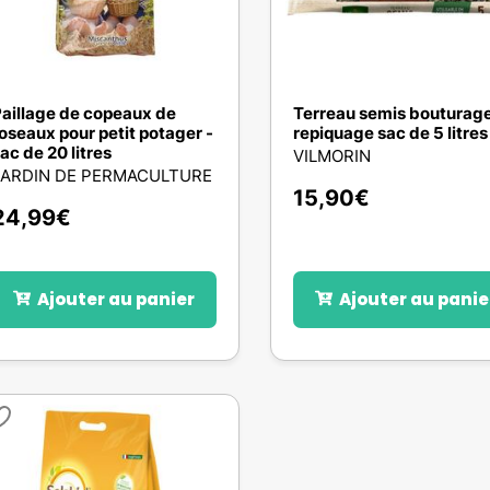
aillage de copeaux de
Terreau semis bouturag
oseaux pour petit potager -
repiquage sac de 5 litres
ac de 20 litres
VILMORIN
JARDIN DE PERMACULTURE
15,90
€
24,99
€
Ajouter au panier
Ajouter au panie