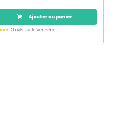
Nos marques de la nature
Découvrez nos marques
Ajouter au panier
Mon potager
Nos marques de la nature
21 avis sur le vendeur
Ventes éphémères de plantes