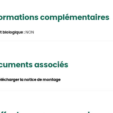
formations complémentaires
t biologique :
NON
cuments associés
élécharger la notice de montage