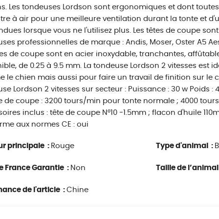
s. Les tondeuses Lordson sont ergonomiques et dont toutes c
iltre à air pour une meilleure ventilation durant la tonte et d
dues lorsque vous ne l'utilisez plus. Les têtes de coupe son
ses professionnelles de marque : Andis, Moser, Oster A5 Aes
tes de coupe sont en acier inoxydable, tranchantes, affûtabl
ible, de 0.25 à 9.5 mm. La tondeuse Lordson 2 vitesses est 
le chien mais aussi pour faire un travail de finition sur le 
se Lordson 2 vitesses sur secteur : Puissance : 30 w Poids :
e de coupe : 3200 tours/min pour tonte normale ; 4000 tours/
oires inclus : tête de coupe N°10 -1.5mm ; flacon d'huile 110m
rme aux normes CE : oui
r principale :
Rouge
Type d'animal :
B
e France Garantie :
Non
Taille de l’animal
ance de l'article :
Chine