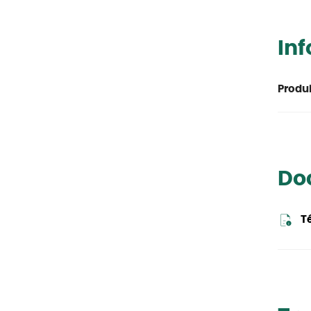
In
Produi
Do
T