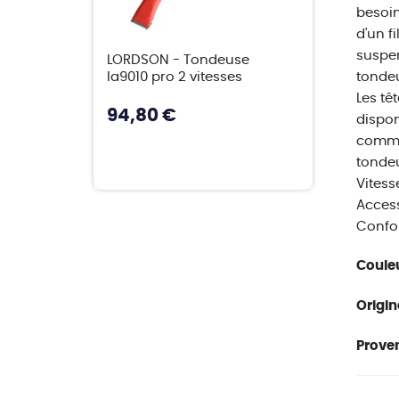
besoin
d'un f
suspen
LORDSON - Tondeuse
la9010 pro 2 vitesses
tondeu
Les tê
94,80 €
dispon
comme 
tondeu
Vitess
Access
Confo
Couleu
Origin
Proven