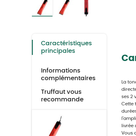
Skip
to
the
beginning
of
the
Caractéristiques
images
gallery
principales
Car
Informations
complémentaires
La ton
direct
Truffaut vous
ses 2 
recommande
Cette 
durées
l'ampl
livrée
Vous a