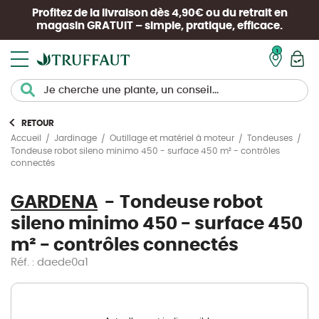
Profitez de la livraison dès 4,90€ ou du retrait en
magasin
GRATUIT
– simple, pratique, efficace.
Mon pan
RETOUR
Accueil
Jardinage
Outillage et matériel à moteur
Tondeuses
Tondeuse robot sileno minimo 450 - surface 450 m² - contrôles
connectés
GARDENA
Tondeuse robot
sileno minimo 450 - surface 450
m² - contrôles connectés
Réf. : daede0a1