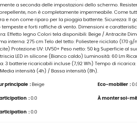
mente a seconda delle impostazioni dello schermo. Resisten
rorepellente, non è completamente impermeabile. Come tutt
a e non come riparo per la pioggia battente. Sicurezza: Il 
 tempeste e forti raffiche di vento. Dimensioni e caratteristic
ura: Effetto legno Colori tela disponibili: Beige / Antracite D
a interna: 275 cm Telo del tetto: Poliestere riciclato (170 g/
acite) Protezione UV: UV50+ Peso netto: 50 kg Superficie al s
Striscia LED in silicone (Bianco caldo) Luminosità: 60 Lm Rica
ia: 3 batterie ricaricabili incluse (7,92 Wh) Tempo di ricarica
 Media intensità (4h) / Bassa intensità (8h).
r principale :
Beige
Eco-mobilier :
0.
rticipation :
0.0
À monter soi-m
rticipation :
0.0