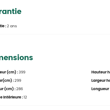
rantie
ie :
2 ans
mensions
eur (cm) :
399
Hauteur h
ur(cm) :
299
Largeur ho
ur (cm) :
286
Longueur 
e intérieure :
12