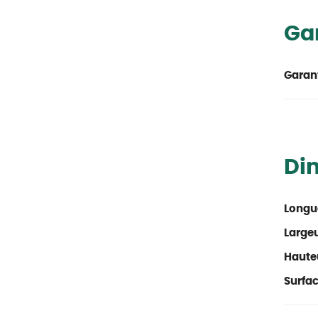
Ga
Garant
Di
Longu
Large
Haute
Surfac