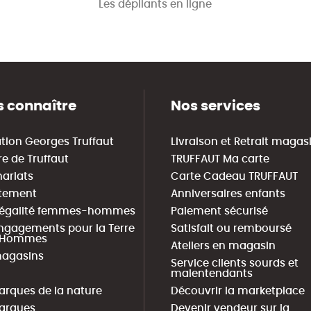
Les dépliants en ligne
 connaître
Nos services
tion Georges Truffaut
Livraison et Retrait magas
re de Truffaut
TRUFFAUT Ma carte
nariats
Carte Cadeau TRUFFAUT
tement
Anniversaires enfants
 égalité femmes-hommes
Paiement sécurisé
ngagements pour la Terre
Satisfait ou remboursé
s Hommes
Ateliers en magasin
agasins
Service clients sourds et
malentendants
arques de la nature
Découvrir la marketplace
arques
Devenir vendeur sur la