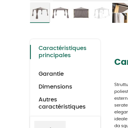
Skip
to
the
beginning
of
the
Caractéristiques
images
gallery
principales
Car
Garantie
Strutt
Dimensions
polies
estern
Autres
serate
caractéristiques
elegan
ideale
da sgu