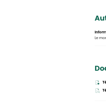
Aut
Infor
Le mon
Do
T
Té