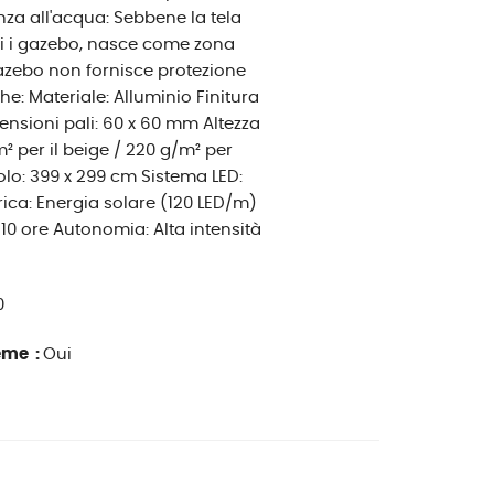
za all'acqua: Sebbene la tela
i i gazebo, nasce come zona
gazebo non fornisce protezione
he: Materiale: Alluminio Finitura
imensioni pali: 60 x 60 mm Altezza
m² per il beige / 220 g/m² per
uolo: 399 x 299 cm Sistema LED:
rica: Energia solare (120 LED/m)
: 10 ore Autonomia: Alta intensità
0
ême :
Oui