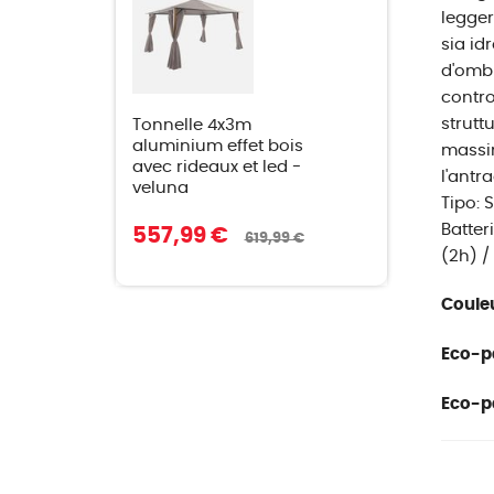
legger
sia id
d'ombr
contro
strutt
Tonnelle 4x3m
aluminium effet bois
massim
avec rideaux et led -
l'antr
veluna
Tipo: 
Batter
557,99 €
619,99 €
(2h) /
Couleu
Eco-pa
Eco-pa