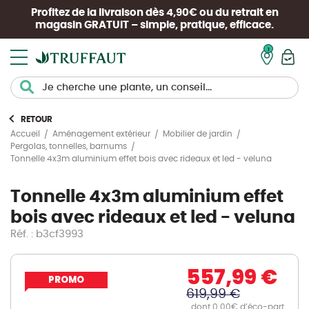
Profitez de la livraison dès 4,90€ ou du retrait en
magasin
GRATUIT
– simple, pratique, efficace.
Mon pan
RETOUR
Accueil
Aménagement extérieur
Mobilier de jardin
Pergolas, tonnelles, barnums
Tonnelle 4x3m aluminium effet bois avec rideaux et led - veluna
Tonnelle 4x3m aluminium effet
bois avec rideaux et led - veluna
Réf. : b3cf3993
557,99 €
PROMO
619,99 €
dont 0.00€ d’éco-part