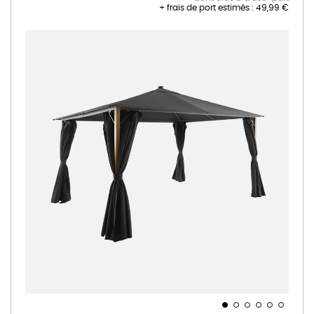
+ frais de port estimés :
49,99 €
Skip
to
the
end
of
the
images
gallery