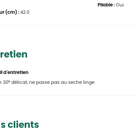
Pliable :
Oui
ur (cm) :
42.0
retien
l d'entretien
 30° délicat, ne passe pas au seche linge
s clients