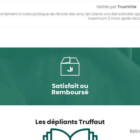
Vérifiés par
TrustVille
mément à notre politique de récolte des avis, les clients ont été sollicités apr
maximum 2 mois après réco
Satisfait ou
Remboursé
Les dépliants Truffaut
Retr