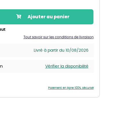
Nos marques de la nature
Découvrez nos marques
Ajouter au panier
Mon potager
Nos marques de la nature
aut
Tout savoir sur les conditions de livraison
Ventes éphémères de plantes
Livré à partir du 10/08/2026
in
Vérifier la disponibilité
Paiement en ligne 100% sécurisé