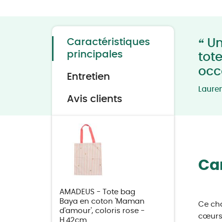
Skip
to
the
beginning
of
the
“
Caractéristiques
Un
images
gallery
principales
tot
occ
Entretien
Laure
Avis clients
Car
AMADEUS - Tote bag
Baya en coton 'Maman
Ce cha
d'amour', coloris rose -
cœurs 
H.42cm