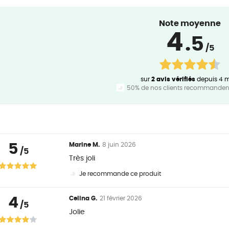
Note moyenne
4
.5
/5
sur
2 avis vérifiés
depuis 4 
50% de nos clients recommandent
5
Marine M.
8 juin 2026
/5
Très joli
Je recommande ce produit
4
Celina G.
21 février 2026
/5
Jolie