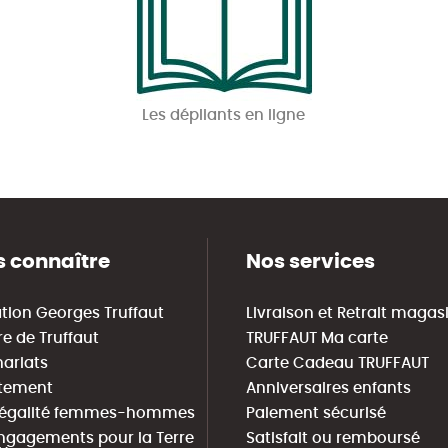
Les dépliants en ligne
 connaître
Nos services
tion Georges Truffaut
Livraison et Retrait magas
re de Truffaut
TRUFFAUT Ma carte
nariats
Carte Cadeau TRUFFAUT
tement
Anniversaires enfants
 égalité femmes-hommes
Paiement sécurisé
ngagements pour la Terre
Satisfait ou remboursé