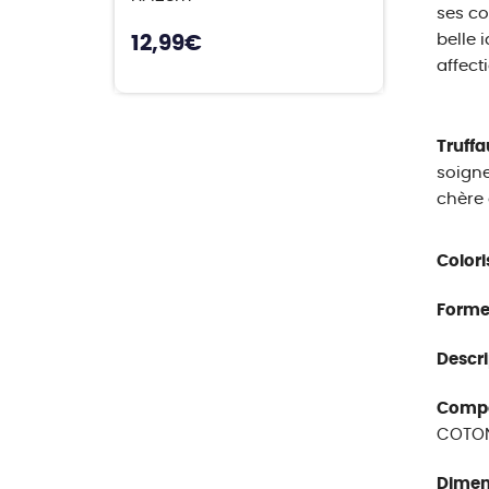
ses co
belle 
12,99
€
affect
Truffa
soigne
chère 
Colori
Forme
Descri
Compos
COTO
Dimen