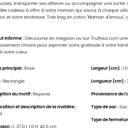
urses, transporter ses affaires ou accompagner une sortie. 
idée cadeau à offrir à votre maman qui saura, à chaque utilis
ion et votre tendresse. Tote bag en coton 'Maman d'amour', c
ut informe :
Découvrez en magasin ou sur Truffaut.com une
usement choisis pour exprimer votre gratitude à votre fami
à votre cœur.
s principal :
Rose
Largeur (cm) :
1.0
 :
Rectangle
Longueur (cm) :
ption du motif :
Rayures
Provenance de l'a
ition et description de la matière :
Type de sac :
Sac
N
Type de fermetur
sion :
L. 37.0 l. 1.0 H. 42.0 cm