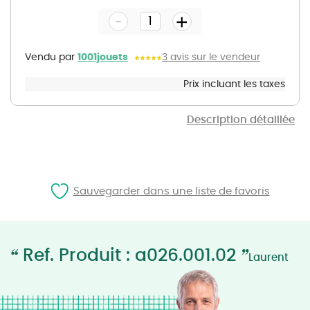
the
-
beginning
+
of
the
images
gallery
Vendu par
1001jouets
3 avis sur le vendeur
Prix incluant les taxes
Description détaillée
Sauvegarder dans une liste de favoris
“
”
Ref. Produit : a026.001.02
Laurent