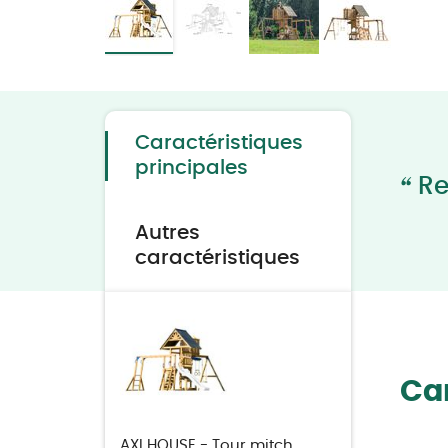
Skip
to
the
beginning
of
the
Caractéristiques
images
gallery
principales
“
Re
Autres
caractéristiques
Car
AXI HOUSE - Tour mitch