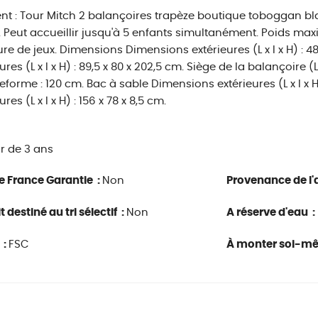
nt : Tour Mitch 2 balançoires trapèze boutique toboggan bl
. Peut accueillir jusqu'à 5 enfants simultanément. Poids max
ure de jeux. Dimensions Dimensions extérieures (L x l x H) : 
ures (L x l x H) : 89,5 x 80 x 202,5 cm. Siège de la balançoire (L
teforme : 120 cm. Bac à sable Dimensions extérieures (L x l x H
ures (L x l x H) : 156 x 78 x 8,5 cm.
ir de 3 ans
e France Garantie :
Non
Provenance de l'a
 destiné au tri sélectif :
Non
A réserve d'eau :
 :
FSC
À monter soi-m