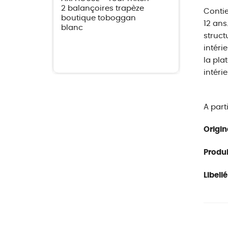
2 balançoires trapèze
Contie
boutique toboggan
12 ans
blanc
struct
intérie
la pla
intérie
A part
Origin
Produit
Libellé