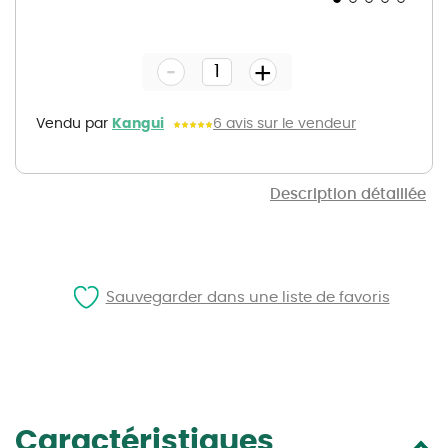
Skip
to
the
-
beginning
+
of
the
images
gallery
Vendu par
Kangui
6 avis sur le vendeur
Description détaillée
Sauvegarder dans une liste de favoris
Caractéristiques