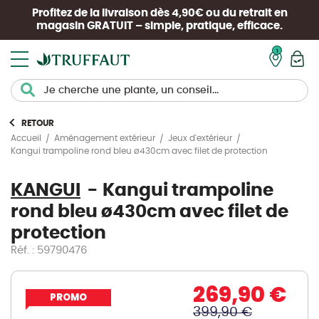
Profitez de la livraison dès 4,90€ ou du retrait en
magasin
GRATUIT
– simple, pratique, efficace.
Mon pan
RETOUR
Accueil
Aménagement extérieur
Jeux d'extérieur
Kangui trampoline rond bleu ø430cm avec filet de protection
KANGUI
Kangui trampoline
rond bleu ø430cm avec filet de
protection
Réf. : 59790476
269,90 €
PROMO
399,90 €