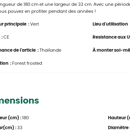
ngueur de 180 cm et une largeur de 33 cm. Avec une périod
ous pouvez en profiter pendant des années !
r principale :
Vert
Lieu d'utilisation 
 :
CE
Resistance aux U
ance de l'article :
Thaïlande
À monter soi-m
tion :
Forest frosted
mensions
eur (cm) :
180
Hauteur (
ur(cm) :
33
Diamètre 