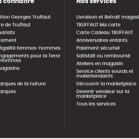
 connaître
Nos services
tion Georges Truffaut
Livraison et Retrait magas
re de Truffaut
TRUFFAUT Ma carte
nariats
Carte Cadeau TRUFFAUT
tement
Anniversaires enfants
 égalité femmes-hommes
Paiement sécurisé
ngagements pour la Terre
Satisfait ou remboursé
s Hommes
Ateliers en magasin
agasins
Service clients sourds et
malentendants
arques de la nature
Découvrir la marketplace
arques
Devenir vendeur sur la
marketplace
Tous les services