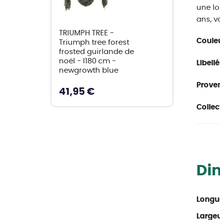
une lo
ans, v
TRIUMPH TREE -
Couleu
Triumph tree forest
frosted guirlande de
noël - l180 cm -
Libellé
newgrowth blue
Proven
41,95 €
Collec
Di
Longu
Large