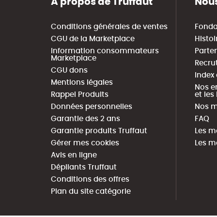
A propos de Truffaut
Nous
Conditions générales de ventes
Fonda
CGU de la Marketplace
Histoi
Information consommateurs
Parte
Marketplace
Recru
CGU dons
Index
Mentions légales
Nos e
Rappel Produits
et le
Données personnelles
Nos m
Garantie des 2 ans
FAQ
Garantie produits Truffaut
Les m
Gérer mes cookies
Les m
Avis en ligne
Dépliants Truffaut
Conditions des offres
Plan du site catégorie