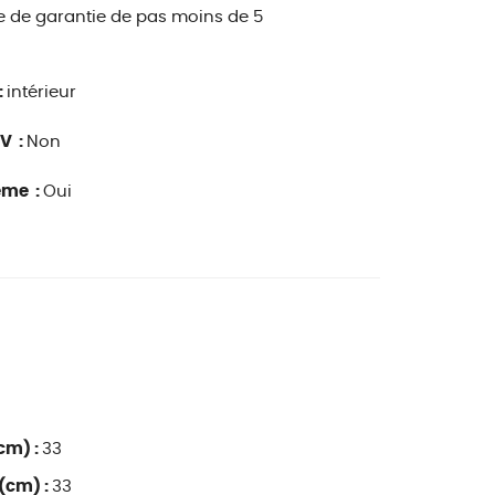
e de garantie de pas moins de 5
:
intérieur
V :
Non
ême :
Oui
cm) :
33
(cm) :
33