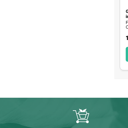
G
i
F