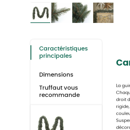
Skip
to
the
beginning
of
the
Caractéristiques
images
gallery
principales
Car
Dimensions
La gui
Truffaut vous
Chaque
recommande
droit 
rigide
couleu
Suspen
décora