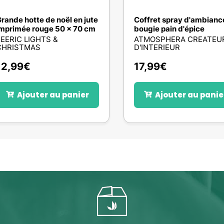
rande hotte de noël en jute
Coffret spray d'ambianc
mprimée rouge 50 x 70 cm
bougie pain d'épice
EERIC LIGHTS &
ATMOSPHERA CREATEU
CHRISTMAS
D'INTERIEUR
12,99
€
17,99
€
Ajouter au panier
Ajouter au panie