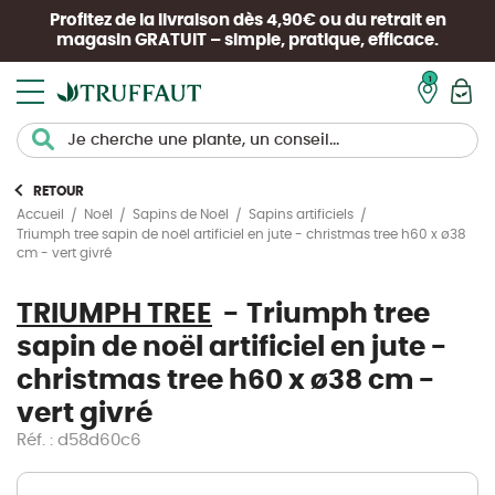
Profitez de la livraison dès 4,90€ ou du retrait en
magasin
GRATUIT
– simple, pratique, efficace.
Mon pan
RETOUR
Accueil
Noël
Sapins de Noël
Sapins artificiels
Triumph tree sapin de noël artificiel en jute - christmas tree h60 x ø38
cm - vert givré
TRIUMPH TREE
Triumph tree
sapin de noël artificiel en jute -
christmas tree h60 x ø38 cm -
vert givré
Réf. : d58d60c6