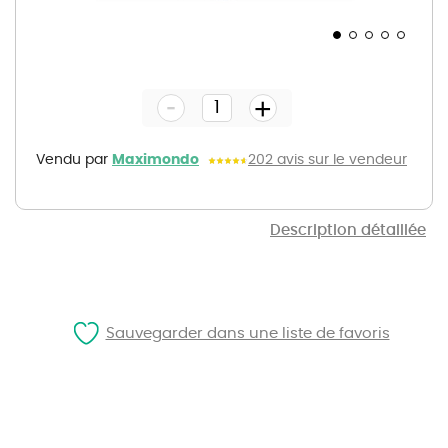
Skip
to
the
-
beginning
+
of
the
images
gallery
Vendu par
Maximondo
202 avis sur le vendeur
Description détaillée
Sauvegarder dans une liste de favoris