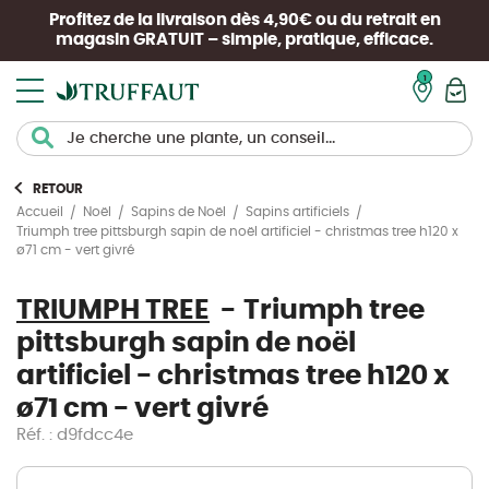
Profitez de la livraison dès 4,90€ ou du retrait en
magasin
GRATUIT
– simple, pratique, efficace.
Mon pan
RETOUR
Accueil
Noël
Sapins de Noël
Sapins artificiels
Triumph tree pittsburgh sapin de noël artificiel - christmas tree h120 x
ø71 cm - vert givré
TRIUMPH TREE
Triumph tree
pittsburgh sapin de noël
artificiel - christmas tree h120 x
ø71 cm - vert givré
Réf. : d9fdcc4e