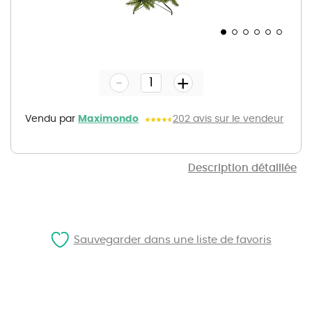
Skip
to
the
-
beginning
+
of
the
images
gallery
Vendu par
Maximondo
202 avis sur le vendeur
Description détaillée
Sauvegarder dans une liste de favoris