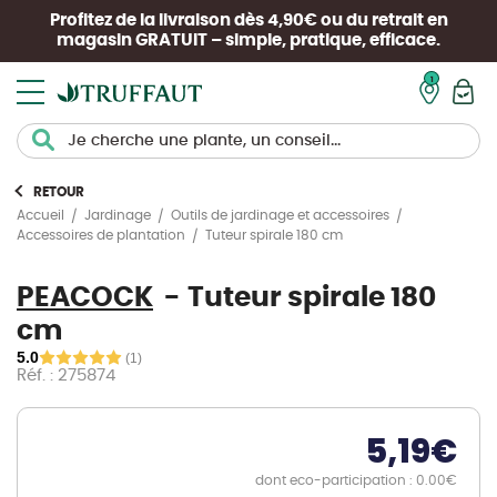
Profitez de la livraison dès 4,90€ ou du retrait en
magasin
GRATUIT
– simple, pratique, efficace.
Mon pan
RETOUR
Accueil
Jardinage
Outils de jardinage et accessoires
Tuteur spirale 180 cm
Accessoires de plantation
PEACOCK
Tuteur spirale 180
cm
5.0
(1)
Réf. : 275874
5,19
€
dont eco-participation : 0.00€