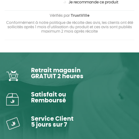
Je recommande ce produit
Vérifiés par
TrustVille
Conformément à notre politique de récolte des avis, les clients ont été
sollicités après 1 mois d’utilisation du produit et ces avis sont publiés
maximum 2 mois après récolte
Retrait magasin
GRATUIT 2 heures
Satisfait ou
Remboursé
Service Client
5 jours sur 7