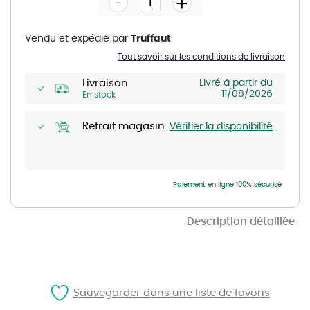
-
+
of
the
images
gallery
Vendu et expédié par
Truffaut
Tout savoir sur les conditions de livraison
Livraison
Livré à partir du
11/08/2026
En stock
Retrait magasin
Vérifier la disponibilité
Paiement en ligne 100% sécurisé
Description détaillée
Sauvegarder dans une liste de favoris