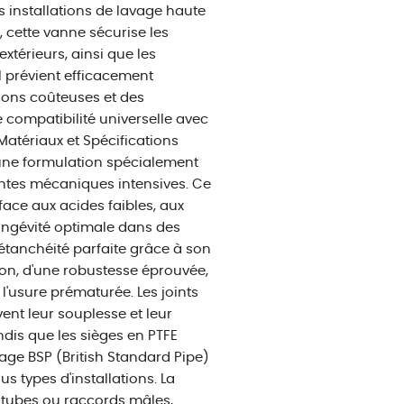
es installations de lavage haute
, cette vanne sécurise les
xtérieurs, ainsi que les
l prévient efficacement
tions coûteuses et des
e compatibilité universelle avec
atériaux et Spécifications
une formulation spécialement
intes mécaniques intensives. Ce
ace aux acides faibles, aux
longévité optimale dans des
étanchéité parfaite grâce à son
ton, d'une robustesse éprouvée,
'usure prématurée. Les joints
t leur souplesse et leur
dis que les sièges en PTFE
tage BSP (British Standard Pipe)
us types d'installations. La
 tubes ou raccords mâles,