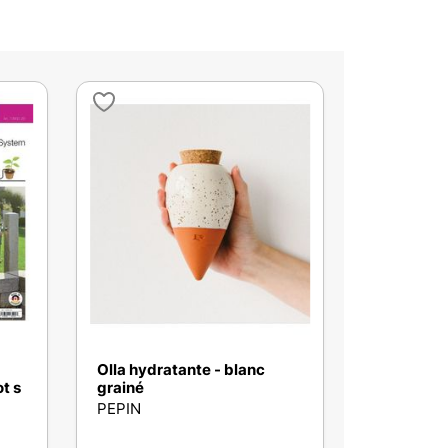
Olla hydratante - blanc
t s
grainé
PEPIN