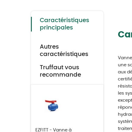
to
the
beginning
of
the
Caractéristiques
images
gallery
principales
Car
Autres
caractéristiques
Vanne 
une so
Truffaut vous
aux dé
recommande
certif
résist
les sy
except
répond
hydrau
systèm
traite
EZFITT - Vanne à