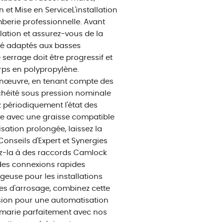
 et Mise en ServiceL'installation
omberie professionnelle. Avant
llation et assurez-vous de la
ité adaptés aux basses
serrage doit être progressif et
rps en polypropylène.
manœuvre, en tenant compte des
anchéité sous pression nominale
lez périodiquement l'état des
axe avec une graisse compatible
sation prolongée, laissez la
Conseils d'Expert et Synergies
iez-la à des raccords Camlock
des connexions rapides
geuse pour les installations
es d'arrosage, combinez cette
ion pour une automatisation
se marie parfaitement avec nos