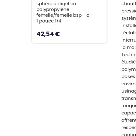
sphère antigel en
chauff
polypropylène
pressi
femelle/femelle bsp - ø
systèm
1 pouce 1/4
instal
l'écla
42,54 €
interr
la maj
Techni
étudié
polymè
bases 
enviro
usinag
transm
toriqu
capaci
offren
respec
config