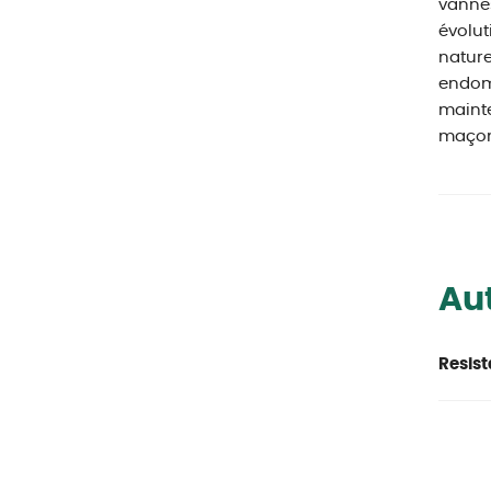
vannes
évoluti
nature
endomm
mainte
maçon
Aut
Resist