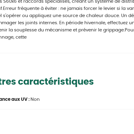
 S60x6 et raccords spécialisés, créant un système de distri
f.Erreur fréquente à éviter : ne jamais forcer le levier si la v
l s'opérer ou appliquez une source de chaleur douce. Un dé
ager les joints internes. En période hivernale, effectuez
nir la souplesse du mécanisme et prévenir le grippage.Pour
nage, cette
res caractéristiques
ance aux UV :
Non