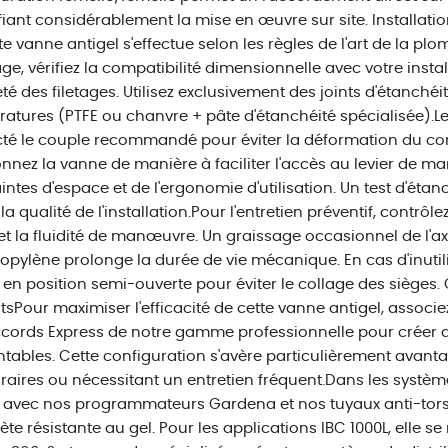
fiant considérablement la mise en œuvre sur site. Installation
te vanne antigel s'effectue selon les règles de l'art de la pl
e, vérifiez la compatibilité dimensionnelle avec votre insta
té des filetages. Utilisez exclusivement des joints d'étanché
atures (PTFE ou chanvre + pâte d'étanchéité spécialisée).Le 
té le couple recommandé pour éviter la déformation du co
onnez la vanne de manière à faciliter l'accès au levier de 
intes d'espace et de l'ergonomie d'utilisation. Un test d'ét
 la qualité de l'installation.Pour l'entretien préventif, contrô
 et la fluidité de manœuvre. Un graissage occasionnel de l'
opylène prolonge la durée de vie mécanique. En cas d'inutili
en position semi-ouverte pour éviter le collage des sièges. 
tsPour maximiser l'efficacité de cette vanne antigel, assoc
cords Express de notre gamme professionnelle pour créer 
ables. Cette configuration s'avère particulièrement avanta
aires ou nécessitant un entretien fréquent.Dans les systèm
 avec nos programmateurs Gardena et nos tuyaux anti-tors
te résistante au gel. Pour les applications IBC 1000L, elle 