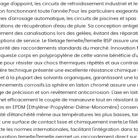
age d'appoint, les circuits de refroidissement industriel et l
on fonctionnant toute l'année.Pour les particuliers exigeants
es d'arrosage automatique, les circuits de piscines et spas e
lations de récupération d'eau de pluie. Sa conception antige
tement des canalisations lors des gelées, évitant des répara
uptions de service. Le filetage femelle/femelle BSP assure un
orité des raccordements standards du marché. Innovation M
quesLe corps en polypropylène de cette vanne bénéficie d'
e pour résister aux chocs thermiques répétés et aux contra
re technique présente une excellente résistance chimique f
et à la plupart des solvants organiques, garantissant une 
nnements corrosifs.La sphère en laiton chromé assure une 
e de précision et son revêtement anticorrosion. L'axe en lai
et efficacement le couple de manœuvre tout en résistant à l
es en EPDM (Ethylène-Propylène-Diène-Monomère) conserven
té d'étanchéité même aux températures les plus basses, tan
t une surface de contact lisse et chimiquement inerte.Le file
te les normes internationales, facilitant l'intégration dans to
uration femelle/femelle permet un raccordement direct sur