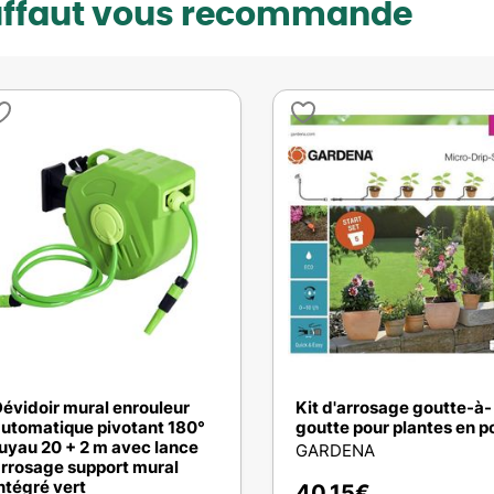
uffaut vous recommande
évidoir mural enrouleur
Kit d'arrosage goutte-à-
utomatique pivotant 180°
goutte pour plantes en po
uyau 20 + 2 m avec lance
GARDENA
rrosage support mural
ntégré vert
40,15
€