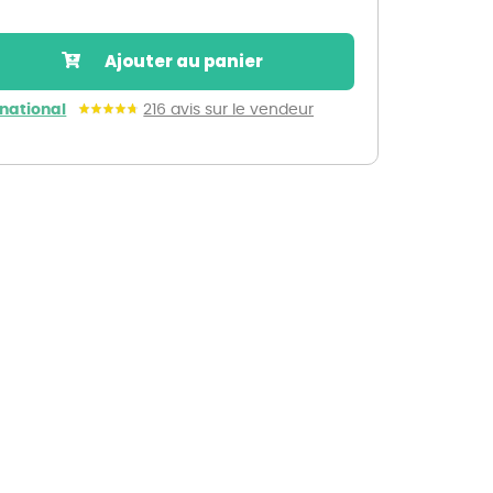
Nos marques de la nature
Découvrez nos marques
Ajouter au panier
Mon potager
Nos marques de la nature
rnational
216 avis sur le vendeur
Ventes éphémères de plantes