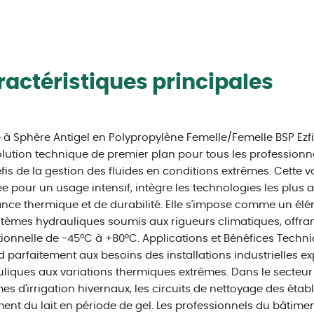
actéristiques principales
à Sphère Antigel en Polypropylène Femelle/Femelle BSP Ezfit
lution technique de premier plan pour tous les professionne
fis de la gestion des fluides en conditions extrêmes. Cette
iée pour un usage intensif, intègre les technologies les plu
ance thermique et de durabilité. Elle s'impose comme un é
stèmes hydrauliques soumis aux rigueurs climatiques, offrant
ionnelle de -45°C à +80°C. Applications et Bénéfices Techni
 parfaitement aux besoins des installations industrielles ex
liques aux variations thermiques extrêmes. Dans le secteur a
es d'irrigation hivernaux, les circuits de nettoyage des étable
ment du lait en période de gel. Les professionnels du bâtime