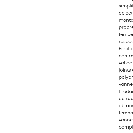
simpli
de cet
montag
propre
tempér
respec
Positi
contra
valide
joints
polypr
vanne 
Produi
ou rac
démont
tempor
vanne
complè