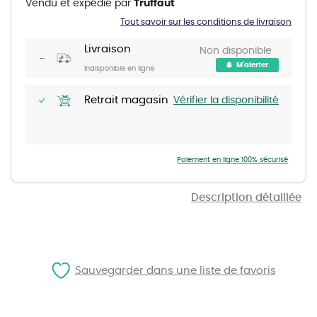
Vendu et expédié par
Truffaut
beginning
of
Tout savoir sur les conditions de livraison
the
images
gallery
Livraison
Non disponible
M'alerter
Indisponible en ligne
Retrait magasin
Vérifier la disponibilité
Paiement en ligne 100% sécurisé
Description détaillée
Sauvegarder dans une liste de favoris