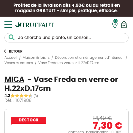
Profitez de la livraison dès 4,90€ ou du retrait en
magasin
GRATUIT
– simple, pratique, efficace.
Mon pan
RETOUR
Accueil
Maison & loisirs
Décoration et aménagement d'intérieur
Vase Freda en verre or H.22xD.17cm
Vases et coupes
MICA
Vase Freda en verre or
H.22xD.17cm
4.3
(3)
Réf. : 1071988
14,49 €
DESTOCK
7,30 €
dont eco-participation : 0.00€