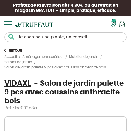
Profitez de la livraison dès 4,90€ ou du retrait en
magasin
GRATUIT
– simple, pratique, efficace.
Mon pan
RETOUR
Accueil
Aménagement extérieur
Mobilier de jardin
Salons de jardin
Salon de jardin palette 9 pcs avec coussins anthracite bois
VIDAXL
Salon de jardin palette
9 pcs avec coussins anthracite
bois
Réf. : bc002c3a