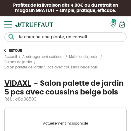
Profitez de la livraison dès 4,90€ ou du retrait en
magasin
GRATUIT
– simple, pratique, efficace.
Mon pan
RETOUR
Accueil
Aménagement extérieur
Mobilier de jardin
Salons de jardin
Salon palette de jardin 5 pcs avec coussins beige bois
VIDAXL
Salon palette de jardin
5 pcs avec coussins beige bois
Réf. : e8a08503
Actuellement indisponible