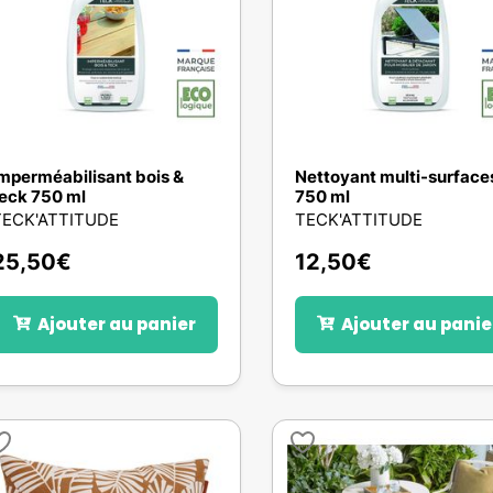
mperméabilisant bois &
Nettoyant multi-surface
eck 750 ml
750 ml
TECK'ATTITUDE
TECK'ATTITUDE
25,50
€
12,50
€
Ajouter au panier
Ajouter au panie