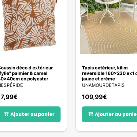
oussin déco d extérieur
Tapis extérieur, kilim
fylie" palmier & camel
reversible 160x230 ex1 
0x40cm en polyester
jaune et crème
HESPÉRIDE
UNAMOURDETAPIS
17,99
€
109,99
€
Ajouter au panier
Ajouter au panie