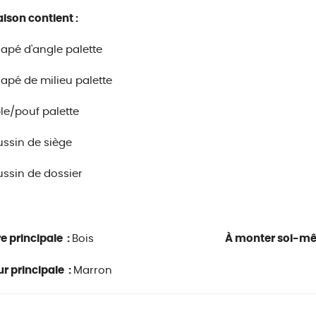
aison contient :
napé d'angle palette
napé de milieu palette
ble/pouf palette
ussin de siège
ussin de dossier
e principale :
Bois
À monter soi-m
r principale :
Marron