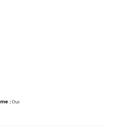
ême :
Oui