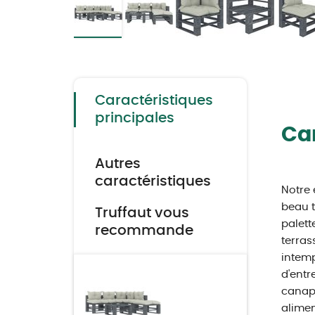
Skip
to
the
beginning
of
the
Caractéristiques
images
gallery
principales
Car
Autres
caractéristiques
Notre 
beau t
Truffaut vous
palett
recommande
terras
intemp
d'entr
canapé
alimen