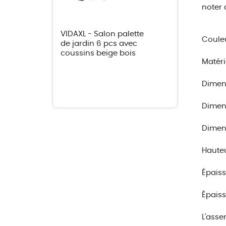
noter 
VIDAXL - Salon palette
Couleu
de jardin 6 pcs avec
coussins beige bois
Matéri
Dimens
Dimens
Dimens
Hauteu
Épaiss
Épaiss
L'asse