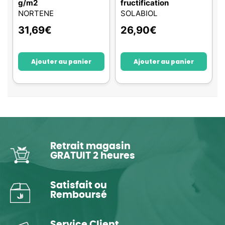
g/m2
fructification
NORTENE
SOLABIOL
31,69
€
26,90
€
Ajouter au panier
Ajouter au panier
Retrait magasin
GRATUIT 2 heures
Satisfait ou
Remboursé
Service Client