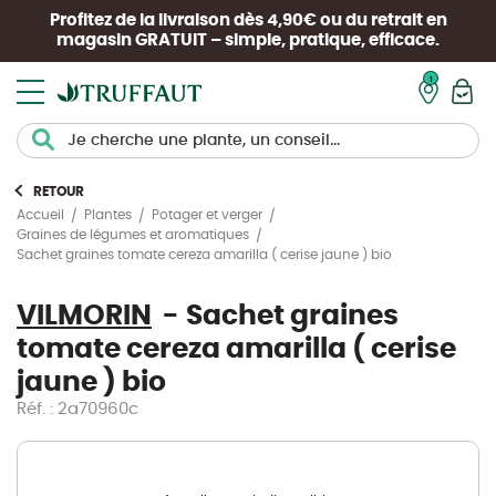
Profitez de la livraison dès 4,90€ ou du retrait en
magasin
GRATUIT
– simple, pratique, efficace.
Mon pan
RETOUR
Accueil
Plantes
Potager et verger
Graines de légumes et aromatiques
Sachet graines tomate cereza amarilla ( cerise jaune ) bio
VILMORIN
Sachet graines
tomate cereza amarilla ( cerise
jaune ) bio
Réf. : 2a70960c