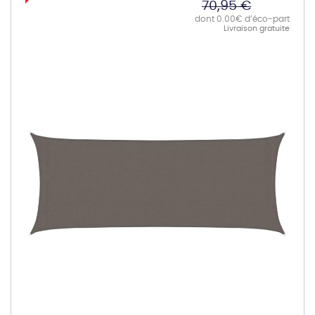
70,95 €
dont 0.00€ d’éco-part
Livraison gratuite
Skip
to
the
end
of
the
images
gallery