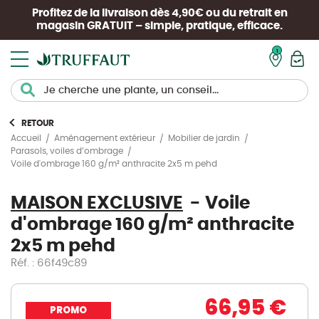
Profitez de la livraison dès 4,90€ ou du retrait en
magasin
GRATUIT
– simple, pratique, efficace.
Mon pan
RETOUR
Accueil
Aménagement extérieur
Mobilier de jardin
Parasols, voiles d’ombrage
Voile d'ombrage 160 g/m² anthracite 2x5 m pehd
MAISON EXCLUSIVE
Voile
d'ombrage 160 g/m² anthracite
2x5 m pehd
Réf. : 66f49c89
66,95 €
PROMO