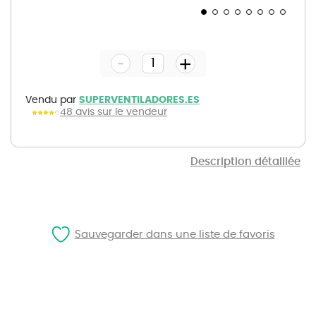
Skip
to
the
-
beginning
+
of
the
images
gallery
Vendu par
SUPERVENTILADORES.ES
48 avis sur le vendeur
Description détaillée
Sauvegarder dans une liste de favoris