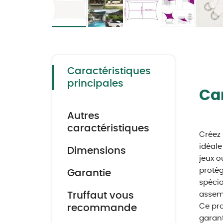
Skip
to
the
beginning
of
the
Caractéristiques
images
gallery
principales
Car
Autres
caractéristiques
Créez 
idéale
Dimensions
jeux o
protèg
Garantie
spécia
Truffaut vous
assemb
Ce pro
recommande
garant