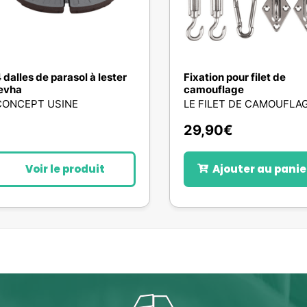
 dalles de parasol à lester
Fixation pour filet de
evha
camouflage
CONCEPT USINE
LE FILET DE CAMOUFLA
29,90
€
Voir le produit
Ajouter au panie