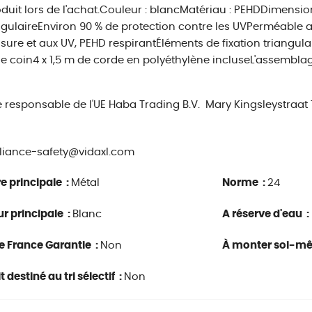
duit lors de l'achat.Couleur : blancMatériau : PEHDDimensions
gulaireEnviron 90 % de protection contre les UVPerméable au 
sure et aux UV, PEHD respirantÉléments de fixation triangula
 coin4 x 1,5 m de corde en polyéthylène incluseL'assemblag
e responsable de l'UE
Haba Trading B.V.
Mary Kingsleystraat
iance-safety@vidaxl.com
e principale :
Métal
Norme :
24
r principale :
Blanc
A réserve d'eau :
e France Garantie :
Non
À monter soi-m
 destiné au tri sélectif :
Non