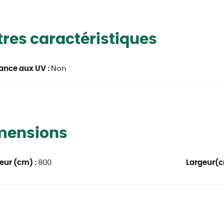
res caractéristiques
ance aux UV :
Non
mensions
eur (cm) :
800
Largeur(c