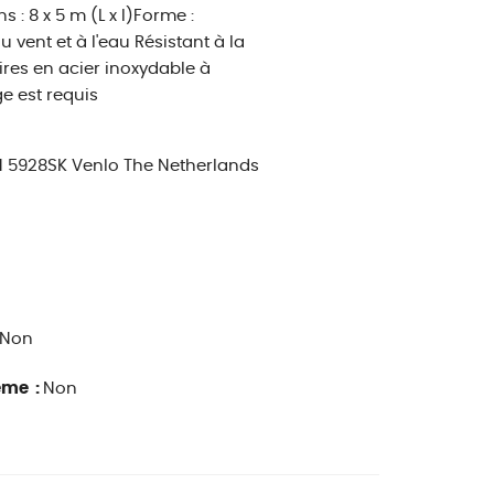
 : 8 x 5 m (L x l)Forme :
vent et à l'eau Résistant à la
ires en acier inoxydable à
e est requis
 1 5928SK Venlo The Netherlands
Non
ême :
Non