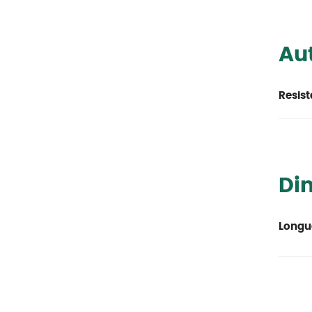
Aut
Resist
Di
Longu