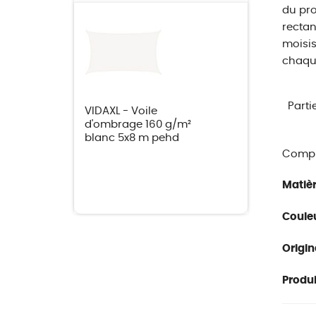
du pro
rectan
moisis
chaque
Parti
VIDAXL - Voile
d'ombrage 160 g/m²
blanc 5x8 m pehd
Compl
Matièr
Couleu
Origin
Produit