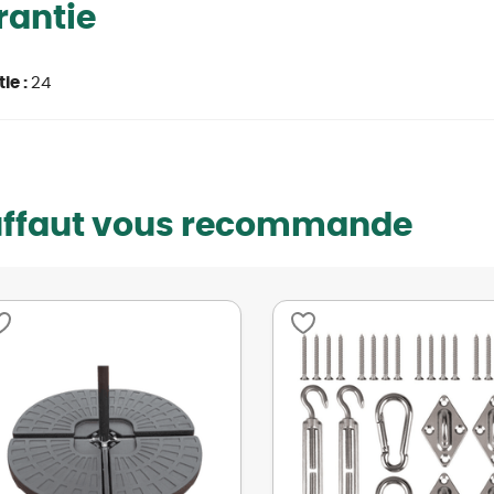
rantie
ie :
24
uffaut vous recommande