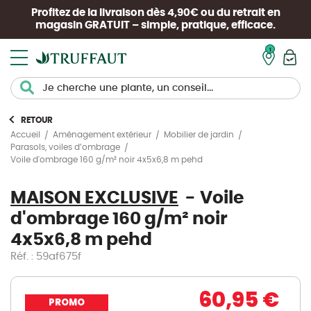
Profitez de la livraison dès 4,90€ ou du retrait en
magasin
GRATUIT
– simple, pratique, efficace.
Mon pan
RETOUR
Accueil
Aménagement extérieur
Mobilier de jardin
Parasols, voiles d’ombrage
Voile d'ombrage 160 g/m² noir 4x5x6,8 m pehd
MAISON EXCLUSIVE
Voile
d'ombrage 160 g/m² noir
4x5x6,8 m pehd
Réf. : 59af675f
60,95 €
PROMO