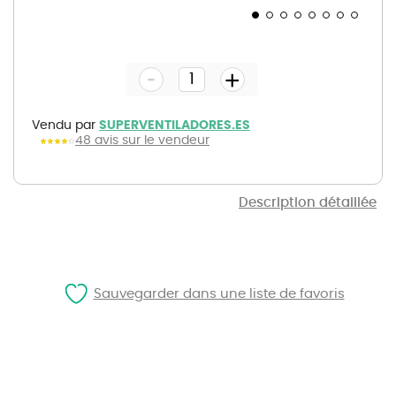
Skip
to
the
-
beginning
+
of
the
images
gallery
Vendu par
SUPERVENTILADORES.ES
48 avis sur le vendeur
Description détaillée
Sauvegarder dans une liste de favoris