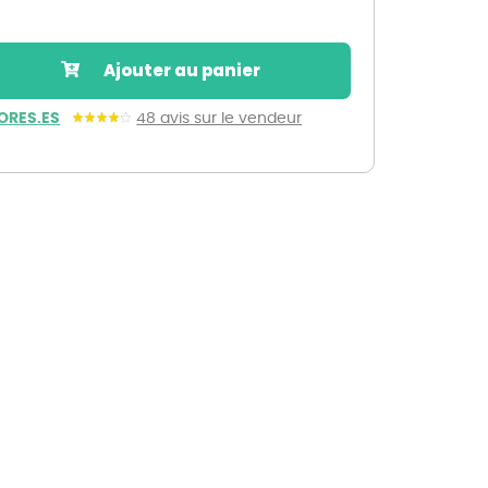
Nos marques de la nature
Découvrez nos marques
Ajouter au panier
Mon potager
Nos marques de la nature
ORES.ES
48 avis sur le vendeur
Ventes éphémères de plantes