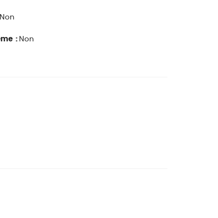
Non
ême :
Non