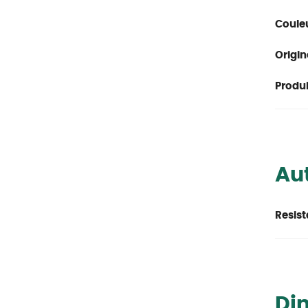
Couleu
Origin
Produit
Aut
Resist
Di