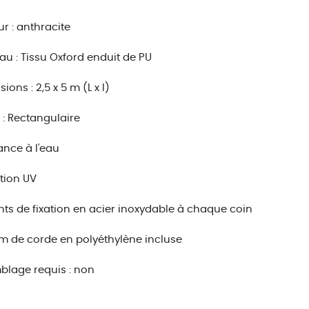
r : anthracite
au : Tissu Oxford enduit de PU
ons : 2,5 x 5 m (L x l)
: Rectangulaire
ance à l'eau
tion UV
ts de fixation en acier inoxydable à chaque coin
5 m de corde en polyéthylène incluse
lage requis : non