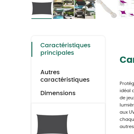
Skip
to
the
beginning
of
the
Caractéristiques
images
gallery
principales
Car
Autres
caractéristiques
Protég
idéal 
Dimensions
de jeu
lumièr
aux UV
chaque
autres