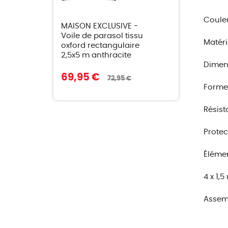
Couleu
MAISON EXCLUSIVE -
Voile de parasol tissu
Matéri
oxford rectangulaire
2,5x5 m anthracite
Dimensi
69,95 €
72,95 €
Forme 
Résist
Protec
Élémen
4 x 1,
Assemb