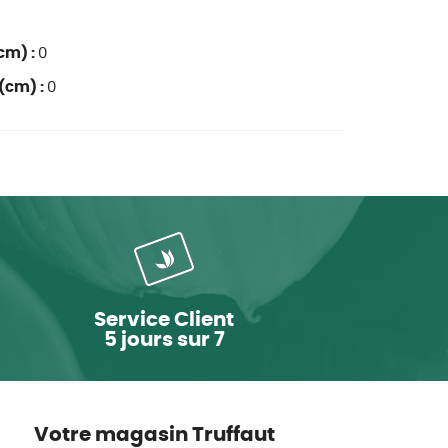
cm) :
0
(cm) :
0
Service Client
5 jours sur 7
Votre magasin Truffaut