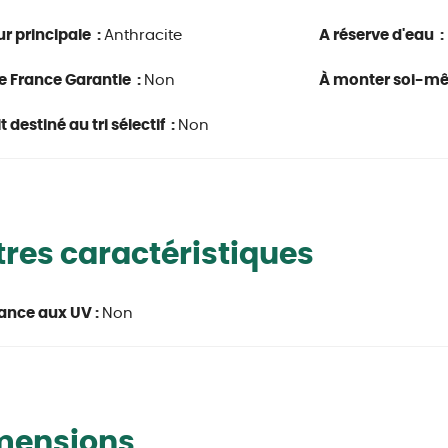
r principale :
Anthracite
A réserve d'eau :
e France Garantie :
Non
À monter soi-m
 destiné au tri sélectif :
Non
res caractéristiques
ance aux UV :
Non
mensions