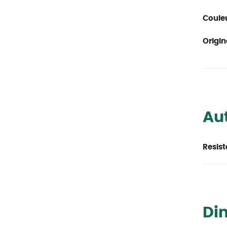
Couleu
Origin
Aut
Resist
Di