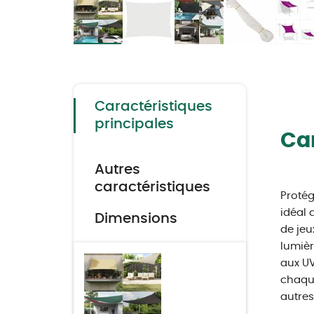
Skip
to
the
beginning
of
the
Caractéristiques
images
gallery
principales
Car
Autres
caractéristiques
Protég
idéal 
Dimensions
de jeu
lumièr
aux UV
chaque
autres