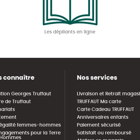
Les dépliants en ligne
 connaître
Nos services
tion Georges Truffaut
Livraison et Retrait magas
re de Truffaut
TRUFFAUT Ma carte
nariats
Carte Cadeau TRUFFAUT
tement
Anniversaires enfants
 égalité femmes-hommes
Paiement sécurisé
ngagements pour la Terre
Satisfait ou remboursé
s Hommes