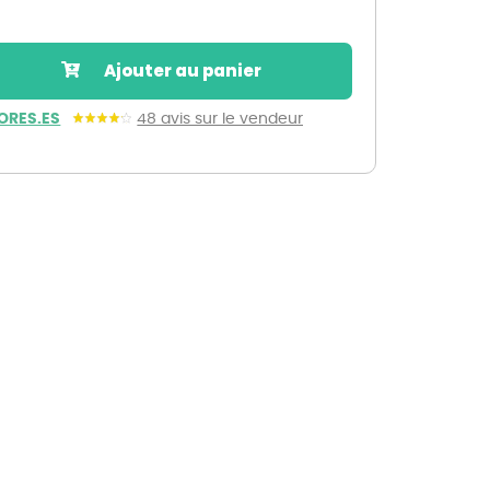
Nos marques de la nature
Découvrez nos marques
Ajouter au panier
Mon potager
Nos marques de la nature
ORES.ES
48 avis sur le vendeur
Ventes éphémères de plantes