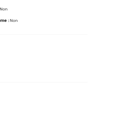
Non
ême :
Non