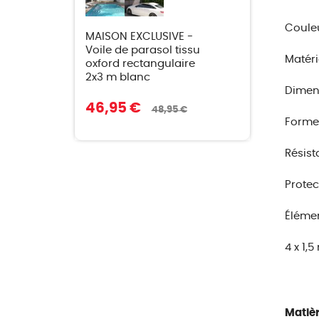
Couleu
MAISON EXCLUSIVE -
Voile de parasol tissu
Matéri
oxford rectangulaire
2x3 m blanc
Dimens
46,95 €
48,95 €
Forme 
Résist
Protec
Élémen
4 x 1,
Matièr