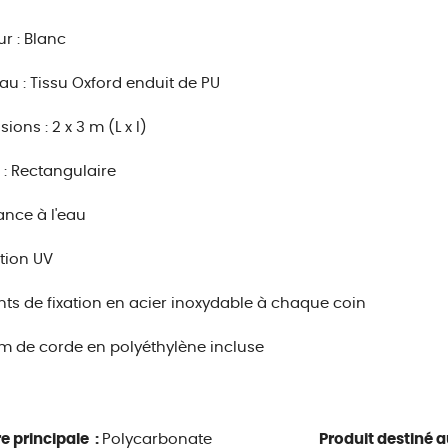
r : Blanc
au : Tissu Oxford enduit de PU
ions : 2 x 3 m (L x l)
: Rectangulaire
ance à l'eau
tion UV
ts de fixation en acier inoxydable à chaque coin
5 m de corde en polyéthylène incluse
e principale :
Polycarbonate
Produit destiné au