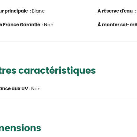
r principale :
Blanc
A réserve d'eau :
e France Garantie :
Non
À monter soi-m
res caractéristiques
ance aux UV :
Non
mensions