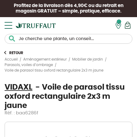
Profitez de la livraison dès 4,90€ ou du retrait en
magasin
GRATUIT
– simple, pratique, efficace.
Mon pan
RETOUR
Accueil
Aménagement extérieur
Mobilier de jardin
Parasols, voiles d’ombrage
Voile de parasol tissu oxford rectangulaire 2x3 m jaune
VIDAXL
Voile de parasol tissu
oxford rectangulaire 2x3 m
jaune
Réf. : baa6286f