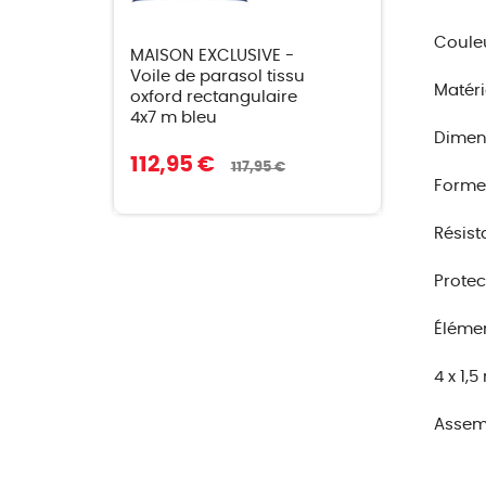
Couleu
MAISON EXCLUSIVE -
Voile de parasol tissu
Matéri
oxford rectangulaire
4x7 m bleu
Dimensi
112,95 €
117,95 €
Forme 
Résist
Protec
Élémen
4 x 1,
Assemb