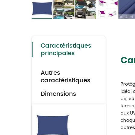
Skip
to
the
beginning
of
the
Caractéristiques
images
gallery
principales
Car
Autres
caractéristiques
Protég
idéal 
Dimensions
de jeu
lumièr
aux UV
chaque
autres