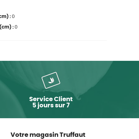
cm) :
0
(cm) :
0
Service Client
5 jours sur 7
Votre magasin Truffaut