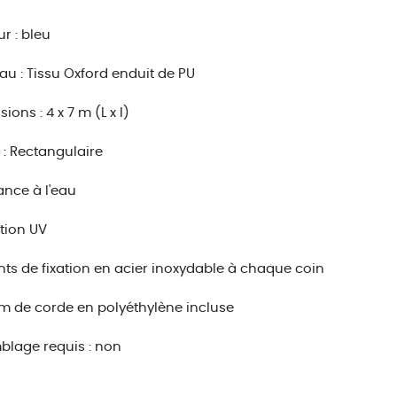
r : bleu
au : Tissu Oxford enduit de PU
ons : 4 x 7 m (L x l)
: Rectangulaire
ance à l'eau
tion UV
ts de fixation en acier inoxydable à chaque coin
5 m de corde en polyéthylène incluse
lage requis : non