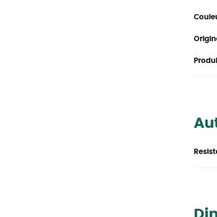
Couleu
Origin
Produit
Aut
Resist
Di