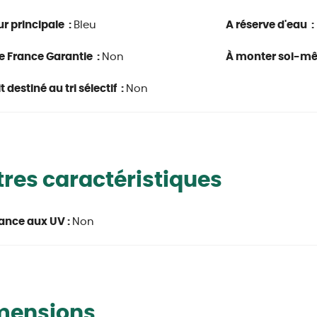
r principale :
Bleu
A réserve d'eau :
e France Garantie :
Non
À monter soi-m
 destiné au tri sélectif :
Non
res caractéristiques
ance aux UV :
Non
mensions