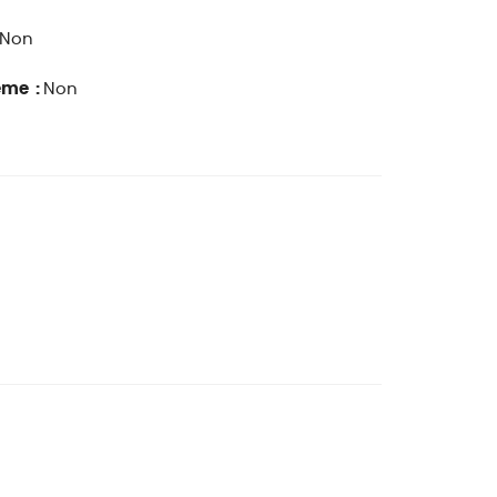
Non
ême :
Non