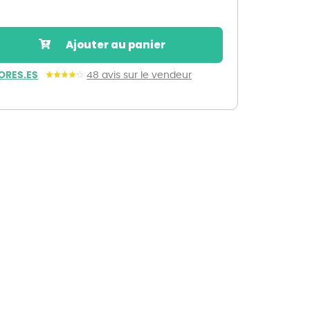
Nos marques de la nature
Découvrez nos marques
Ajouter au panier
Mon potager
Nos marques de la nature
ORES.ES
48 avis sur le vendeur
Ventes éphémères de plantes