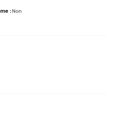
ême :
Non