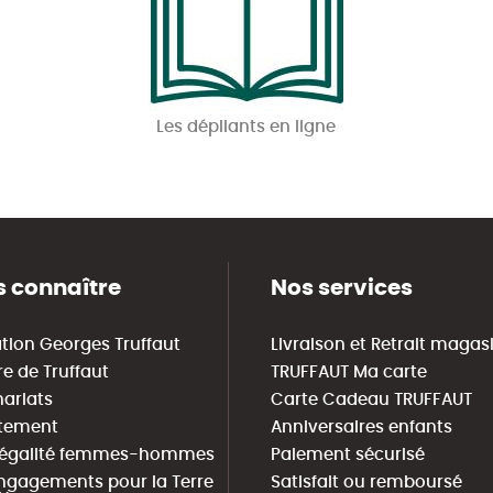
Les dépliants en ligne
 connaître
Nos services
tion Georges Truffaut
Livraison et Retrait magas
re de Truffaut
TRUFFAUT Ma carte
nariats
Carte Cadeau TRUFFAUT
tement
Anniversaires enfants
 égalité femmes-hommes
Paiement sécurisé
ngagements pour la Terre
Satisfait ou remboursé