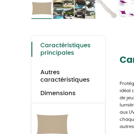
Skip
to
the
beginning
of
the
Caractéristiques
images
gallery
principales
Car
Autres
caractéristiques
Protég
idéal 
Dimensions
de jeu
lumièr
aux UV
chaque
autres