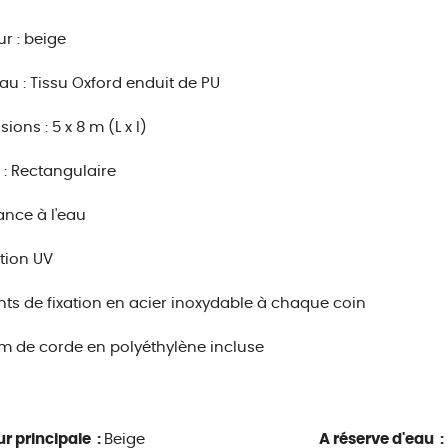
r : beige
au : Tissu Oxford enduit de PU
ions : 5 x 8 m (L x l)
: Rectangulaire
ance à l'eau
tion UV
ts de fixation en acier inoxydable à chaque coin
5 m de corde en polyéthylène incluse
r principale :
Beige
A réserve d'eau :