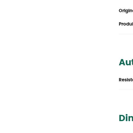
Origin
Produit
Aut
Resist
Di