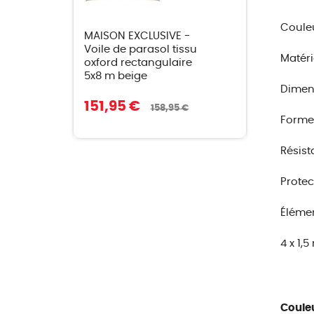
Couleu
MAISON EXCLUSIVE -
Voile de parasol tissu
Matéri
oxford rectangulaire
5x8 m beige
Dimens
151,95 €
158,95 €
Forme 
Résist
Protec
Élémen
4 x 1,
Couleu