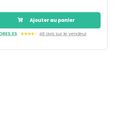
Nos marques de la nature
Découvrez nos marques
Ajouter au panier
Mon potager
Nos marques de la nature
ORES.ES
48 avis sur le vendeur
Ventes éphémères de plantes